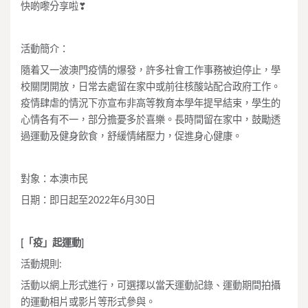
快啲嚟分享啦
❣
活動簡介：
隨着又一波澳門疫情的爆發，許多社會工作事務被迫停止，學
校關閉開放，日常去處留在家中或前往核酸站配合政府工作。
疫情肆虐的情況下亦宣布非高等教育本學年提早結束，學生的
心情各有不一，部分擔憂多於喜樂。長時間留在家中，鼓勵透
過運動及健身飲食，舒緩情緒壓力，促進身心健康。
對象：本澳市民
日期：即日起至2022年6月30日
[「疫」起運動]
活動規則:
活動以網上形式進行，可選擇以當天運動記錄、運動期間拍攝
的運動相片或影片等形式參與。