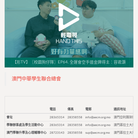
【形TV】〖校園狗仔隊〗EP64. 全運會空手道金牌得主：容君灝
澳門中華學生聯合總會
電話
傳真
電郵
通訊地址
會址
28365314
28358558
info@aecm.org.mo
澳門亞利鴉架街9
學聯辦事處及學生活動中心
28365314
28358558
info@aecm.org.mo
澳門慕拉士大馬路
澳門學聯升學及心理輔導中心
28723143
28358558
sup@aecm.org.mo
澳門慕拉士大馬路