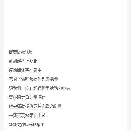
健康Level Up
計劃趕不上變化
疫情關係宅在家中
宅耐了做咩都提唔起幹勁
😖
讓我們「疫」起運動重拾動力啦
💪
齊來踢走負能量吧
⚽
做完運動梗係要補充番啲能量
一齊實現水果自由
🍎🍊
齊齊健康Level Up
⬆