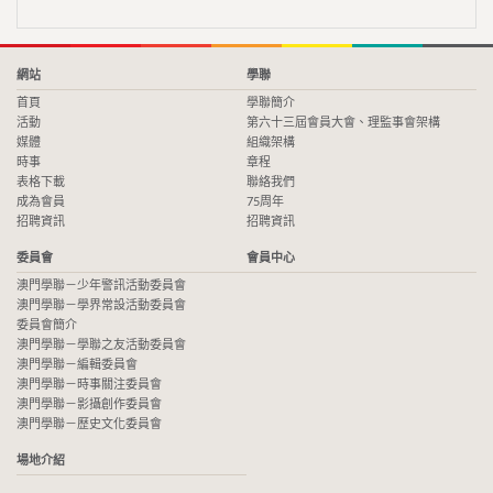
網站
學聯
首頁
學聯簡介
活動
第六十三屆會員大會、理監事會架構
媒體
組織架構
時事
章程
表格下載
聯絡我們
成為會員
75周年
招聘資訊
招聘資訊
委員會
會員中心
澳門學聯－少年警訊活動委員會
澳門學聯－學界常設活動委員會
委員會簡介
澳門學聯－學聯之友活動委員會
澳門學聯－編輯委員會
澳門學聯－時事關注委員會
澳門學聯－影攝創作委員會
澳門學聯－歷史文化委員會
場地介紹