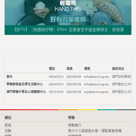
【形TV】〖校園狗仔隊〗EP64. 全運會空手道金牌得主：容君灝
電話
傳真
電郵
通訊地址
會址
28365314
28358558
info@aecm.org.mo
澳門亞利鴉架街9
學聯辦事處及學生活動中心
28365314
28358558
info@aecm.org.mo
澳門慕拉士大馬路
澳門學聯升學及心理輔導中心
28723143
28358558
sup@aecm.org.mo
澳門慕拉士大馬路
網站
學聯
首頁
學聯簡介
活動
第六十三屆會員大會、理監事會架構