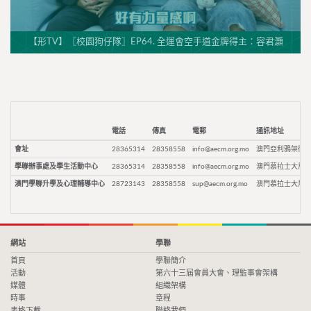
【形TV】〖校園狗仔隊〗EP64. 全運會空手道金牌得主：容君灝
電話
傳真
電郵
通訊地址
會址
28365314
28358558
info@aecm.org.mo
澳門亞利鴉架街9
學聯辦事處及學生活動中心
28365314
28358558
info@aecm.org.mo
澳門慕拉士大馬路
澳門學聯升學及心理輔導中心
28723143
28358558
sup@aecm.org.mo
澳門慕拉士大馬路
網站
學聯
首頁
學聯簡介
活動
第六十三屆會員大會、理監事會架構
媒體
組織架構
時事
章程
表格下載
聯絡我們