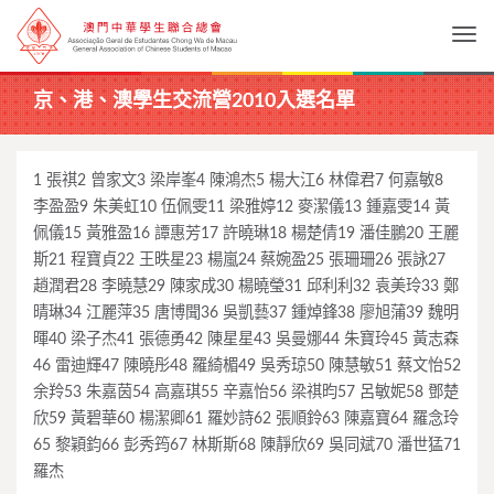
Togg
京、港、澳學生交流營2010入選名單
1 張祺2 曾家文3 梁岸峯4 陳鴻杰5 楊大江6 林偉君7 何嘉敏8
李盈盈9 朱美虹10 伍佩雯11 梁雅婷12 麥潔儀13 鍾嘉雯14 黃
佩儀15 黃雅盈16 譚惠芳17 許曉琳18 楊楚倩19 潘佳鵬20 王麗
斯21 程寶貞22 王昳星23 楊嵐24 蔡婉盈25 張珊珊26 張詠27
趙潤君28 李曉慧29 陳家成30 楊曉瑩31 邱利利32 袁美玲33 鄭
晴琳34 江麗萍35 唐博聞36 吳凱藝37 鍾焯鋒38 廖旭蒲39 魏明
暉40 梁子杰41 張德勇42 陳星星43 吳曼娜44 朱寶玲45 黃志森
46 雷迪輝47 陳曉彤48 羅綺楣49 吳秀琼50 陳慧敏51 蔡文怡52
余羚53 朱嘉茵54 高嘉琪55 辛嘉怡56 梁祺昀57 呂敏妮58 鄧楚
欣59 黃碧華60 楊潔卿61 羅妙詩62 張順鈴63 陳嘉寶64 羅念玲
65 黎穎鈞66 彭秀筠67 林斯斯68 陳靜欣69 吳同斌70 潘世猛71
羅杰