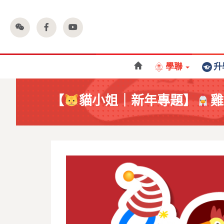
學聯
升
【
貓小姐｜新年專題】
雞