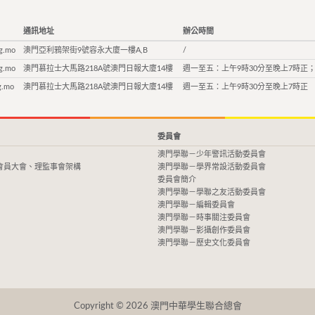
通訊地址
辦公時間
g.mo
澳門亞利鴉架街9號容永大廈一樓A,B
/
g.mo
澳門慕拉士大馬路218A號澳門日報大廈14樓
週一至五：上午9時30分至晚上7時正；
g.mo
澳門慕拉士大馬路218A號澳門日報大廈14樓
週一至五：上午9時30分至晚上7時正
委員會
澳門學聯－少年警訊活動委員會
會員大會、理監事會架構
澳門學聯－學界常設活動委員會
委員會簡介
澳門學聯－學聯之友活動委員會
澳門學聯－編輯委員會
澳門學聯－時事關注委員會
澳門學聯－影攝創作委員會
澳門學聯－歷史文化委員會
Copyright © 2026 澳門中華學生聯合總會