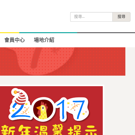
搜
尋
關
鍵
會員中心
場地介紹
字: