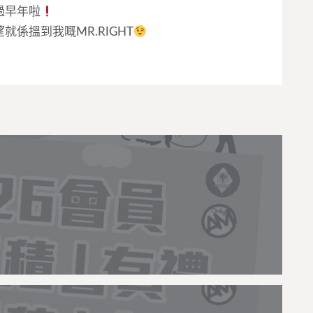
過早年啦
係搵到我嘅MR.RIGHT