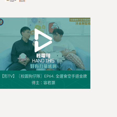
【形TV】〖校園狗仔隊〗EP64. 全運會空手道金牌
得主：容君灝