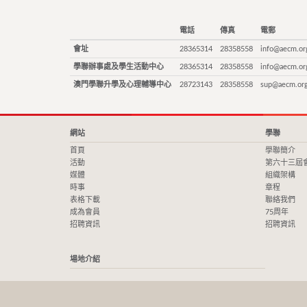
電話
傳真
電郵
會址
28365314
28358558
info@aecm.or
學聯辦事處及學生活動中心
28365314
28358558
info@aecm.or
澳門學聯升學及心理輔導中心
28723143
28358558
sup@aecm.or
網站
學聯
首頁
學聯簡介
活動
第六十三屆
媒體
組織架構
時事
章程
表格下載
聯絡我們
成為會員
75周年
招聘資訊
招聘資訊
場地介紹