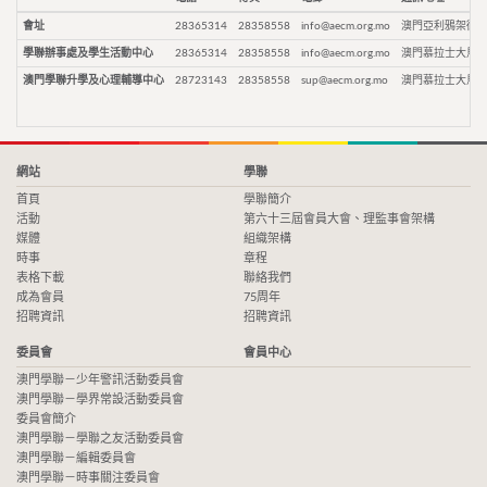
會址
28365314
28358558
info@aecm.org.mo
澳門亞利鴉架街9
學聯辦事處及學生活動中心
28365314
28358558
info@aecm.org.mo
澳門慕拉士大馬路
澳門學聯升學及心理輔導中心
28723143
28358558
sup@aecm.org.mo
澳門慕拉士大馬路
網站
學聯
首頁
學聯簡介
活動
第六十三屆會員大會、理監事會架構
媒體
組織架構
時事
章程
表格下載
聯絡我們
成為會員
75周年
招聘資訊
招聘資訊
委員會
會員中心
澳門學聯－少年警訊活動委員會
澳門學聯－學界常設活動委員會
委員會簡介
澳門學聯－學聯之友活動委員會
澳門學聯－編輯委員會
澳門學聯－時事關注委員會