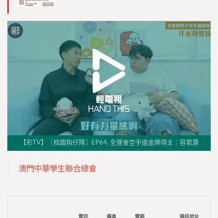
【形TV】〖校園狗仔隊〗EP64. 全運會空手道金牌得主：容君灝
澳門中華學生聯合總會
電話
傳真
電郵
通訊地址