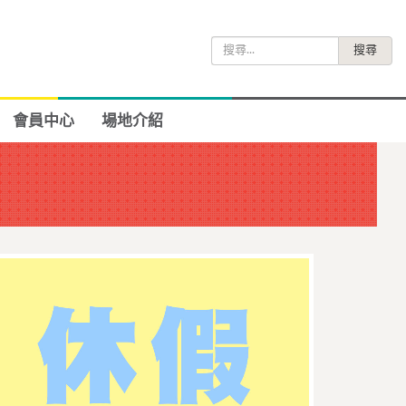
搜
尋
關
鍵
會員中心
場地介紹
字: