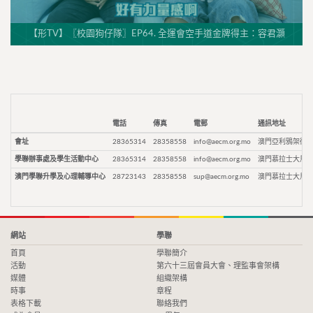
【形TV】〖校園狗仔隊〗EP64. 全運會空手道金牌得主：容君灝
電話
傳真
電郵
通訊地址
會址
28365314
28358558
info@aecm.org.mo
澳門亞利鴉架街9
學聯辦事處及學生活動中心
28365314
28358558
info@aecm.org.mo
澳門慕拉士大馬路
澳門學聯升學及心理輔導中心
28723143
28358558
sup@aecm.org.mo
澳門慕拉士大馬路
網站
學聯
首頁
學聯簡介
活動
第六十三屆會員大會、理監事會架構
媒體
組織架構
時事
章程
表格下載
聯絡我們