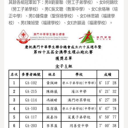
其餘各組冠軍如下：男B劉豪聯（勞工子弟學校）、女B何錦欣
（勞工子弟學校）、男C吳文聰（教業中學）、女C余珞琳（培
正中學）、男D鍾偉康（聖保祿學校）、女D林思穎（福建學
校）、男E陳旭營（福建學校）、女E許韻涵（福建學校）。