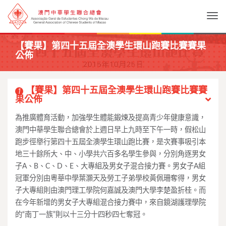
Togg
【賽果】第四十五屆全澳學生環山跑賽比賽賽果
公佈
【賽果】第四十五屆全澳學生環山跑賽比賽賽
1
果公佈
為推廣體育活動，加強學生體能鍛煉及提高青少年健康意識，
澳門中華學生聯合總會於上週日早上九時至下午一時，假松山
跑步徑舉行第四十五屆全澳學生環山跑比賽，是次賽事吸引本
地三十餘所大、中、小學共六百多名學生參與，分別角逐男女
子A、B、C、D、E、大專組及男女子混合接力賽。男女子A組
冠軍分別由粵華中學葉灝天及勞工子弟學校黃佩珊奪得，男女
子大專組則由澳門理工學院何嘉誠及澳門大學李楚盈折桂。而
在今年新增的男女子大專組混合接力賽中，來自鏡湖護理學院
的“南丁一族”則以十三分十四秒四七奪冠。