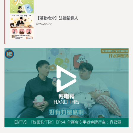
【活動推介】法律新鮮人
2026-06-08
【形TV】〖校園狗仔隊〗EP64. 全運會空手道金牌得主：容君灝