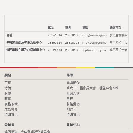
電話
傳真
電郵
通訊地址
會址
28365314
28358558
info@aecm.org.mo
澳門亞利鴉架街9
學聯辦事處及學生活動中心
28365314
28358558
info@aecm.org.mo
澳門慕拉士大馬路
澳門學聯升學及心理輔導中心
28723143
28358558
sup@aecm.org.mo
澳門慕拉士大馬路
網站
學聯
首頁
學聯簡介
活動
第六十三屆會員大會、理監事會架構
媒體
組織架構
時事
章程
表格下載
聯絡我們
成為會員
75周年
招聘資訊
招聘資訊
委員會
會員中心
澳門學聯－少年警訊活動委員會