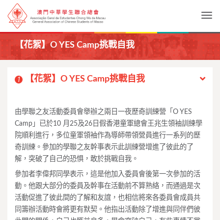
Togg
【花絮】O YES Camp挑戰自我
【花絮】O YES Camp挑戰自我
1
由學聯之友活動委員會舉辦之兩日一夜歷奇訓練營「O YES
Camp」已於10 月25及26日假香港童軍總會王兆生領袖訓練學
院順利進行，多位童軍領袖作為導師帶領營員進行一系列的歷
奇訓練。參加的學聯之友幹事表示此訓練營增進了彼此的了
解，突破了自己的恐惧，敢於挑戰自我。
參加者李偉邦同學表示，這是他加入委員會後第一次參加的活
動。他跟大部分的委員及幹事在活動前不算熟絡，而通過是次
活動促進了彼此間的了解和友誼，也相信將來各委員會成員共
同籌辦活動時會將更有默契。他指出活動除了增進與同伴們彼