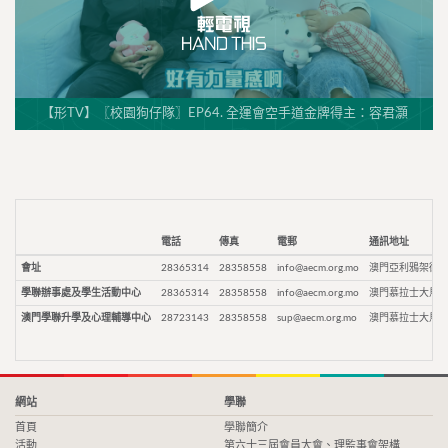
【形TV】〖校園狗仔隊〗EP64. 全運會空手道金牌得主：容君灝
電話
傳真
電郵
通訊地址
會址
28365314
28358558
info@aecm.org.mo
澳門亞利鴉架街9
學聯辦事處及學生活動中心
28365314
28358558
info@aecm.org.mo
澳門慕拉士大馬路
澳門學聯升學及心理輔導中心
28723143
28358558
sup@aecm.org.mo
澳門慕拉士大馬路
網站
學聯
首頁
學聯簡介
活動
第六十三屆會員大會、理監事會架構