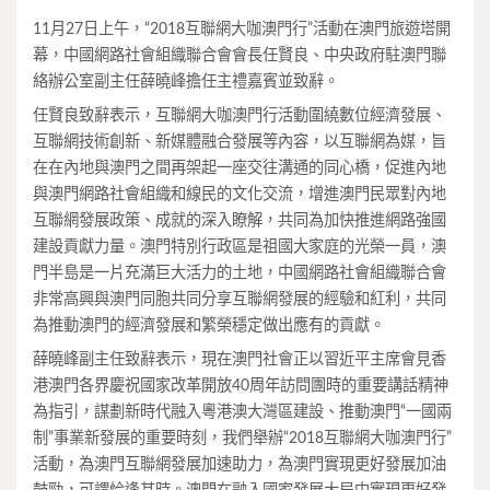
11月27日上午，“2018互聯網大咖澳門行”活動在澳門旅遊塔開
幕，中國網路社會組織聯合會會長任賢良、中央政府駐澳門聯
絡辦公室副主任薛曉峰擔任主禮嘉賓並致辭。
任賢良致辭表示，互聯網大咖澳門行活動圍繞數位經濟發展、
互聯網技術創新、新媒體融合發展等內容，以互聯網為媒，旨
在在內地與澳門之間再架起一座交往溝通的同心橋，促進內地
與澳門網路社會組織和線民的文化交流，增進澳門民眾對內地
互聯網發展政策、成就的深入瞭解，共同為加快推進網路強國
建設貢獻力量。澳門特別行政區是祖國大家庭的光榮一員，澳
門半島是一片充滿巨大活力的土地，中國網路社會組織聯合會
非常高興與澳門同胞共同分享互聯網發展的經驗和紅利，共同
為推動澳門的經濟發展和繁榮穩定做出應有的貢獻。
薛曉峰副主任致辭表示，現在澳門社會正以習近平主席會見香
港澳門各界慶祝國家改革開放40周年訪問團時的重要講話精神
為指引，謀劃新時代融入粵港澳大灣區建設、推動澳門“一國兩
制”事業新發展的重要時刻，我們舉辦“2018互聯網大咖澳門行”
活動，為澳門互聯網發展加速助力，為澳門實現更好發展加油