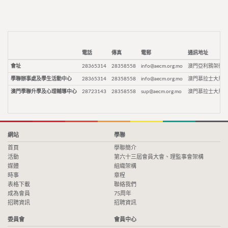
電話
傳真
電郵
通訊地址
會址
28365314
28358558
info@aecm.org.mo
澳門亞利鴉架街9
學聯辦事處及學生活動中心
28365314
28358558
info@aecm.org.mo
澳門慕拉士大馬路
澳門學聯升學及心理輔導中心
28723143
28358558
sup@aecm.org.mo
澳門慕拉士大馬路
網站
學聯
首頁
學聯簡介
活動
第六十三屆會員大會、理監事會架構
媒體
組織架構
時事
章程
表格下載
聯絡我們
成為會員
75周年
招聘資訊
招聘資訊
委員會
會員中心