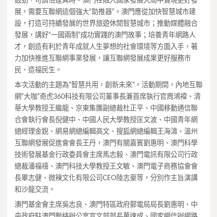
鼓勁，可謂恰逢其時。澳門在融入國家發展大局中實現更好發
展，需要互聯網這個強大“助推器”。澳門應從加快智慧城市建
設，打造可持續發展的世界旅遊休閒智慧城市；推動媒體融合
發展，講好“一國兩制”成功實踐的澳門故事；培養青年網路人
才，創造有利於青年成就人生夢想的社會環境等方面入手，著
力加快推進互聯網事業發展，讓互聯網發展成果更好服務市
民、造福民生。
本次活動的主題為“智慧共用，創新未來”。活動期間，內地互聯
網“大咖”奇虎360科技有限公司董事長兼首席執行官周鴻禕、清
華大學教授王繼龍、京東集團副總裁杜正平、中國移動通信聯
合會執行會長倪健中、中國人民大學教授匡文波、中國青年網
總經理金銳、網易網總編輯高文、搜狐網總編輯王海濤、溫州
互聯網發展促進會會長王丹，澳門有關嘉賓劉惠明、澳門科學
技術發展基金行政委員會主席馬志毅、澳門電訊有限公司行政
總裁潘福禧、澳門科技大學教授王文敏、澳門電子商務協會會
長畢志健、微辣文化有限公司CEO陸志豪等，分別作主旨演講
和沙龍交流。
澳門基金會主席吳志良、澳門特區政府郵電局局長劉惠明、中
央政府駐澳門聯絡辦公室宣文部部長萬速成、國家網信辦網路