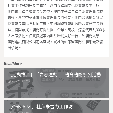
社會工作局副局長易滌非、澳門互聯網文化協會會長黎世祺、
澳門青年聯合會會長莫志偉、澳門中華學生聯合總會理事長戴
嘉萍、澳門中華新青年協會理事長周永豪、澳門網路創意發展
協會會長雷民強共同主禮。中國網路社會組織聯合會秘書長趙
暉主持開幕式。澳門有關社團、企業、高校、媒體代表共300余
人出席活動。任賢良還率內地互聯網大咖一行，到澳門大學、
澳門電訊有限公司走訪座談，實地調研考察澳門互聯網最新發
展情況。
ReadMore
【活動推介】「青春運動——體育體驗系列活動
2026-07-22
【Only A.M.】杜拜朱古力工作坊