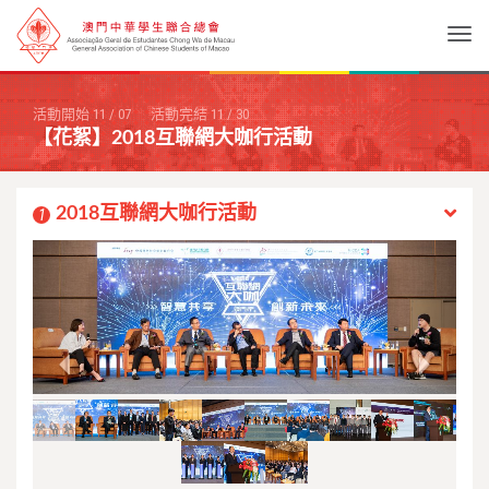
Togg
活動開始
11
/
07
活動完結
11
/
30
【花絮】2018互聯網大咖行活動
2018互聯網大咖行活動
1
Previous
Next