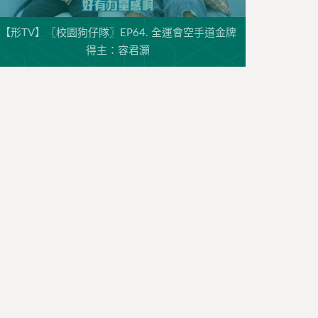
【形TV】〖校園狗仔隊〗EP64. 全運會空手道金牌
得主：容君灝