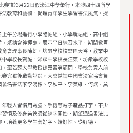
比賽”於3月22日假濠江中學舉行，本澳四十四所學
書法教育和藝術，促進青年學生學習書法風氣，提
日上午分場進行小學臨帖組、小學脫帖組、高中組
房，聚精會神揮毫，展示平日練習水平。期間教青
教育會理事長陳虹，坊衆學校校監區天香，教業中
業中學校長賀誠，婦聯中學校長汪東，坊衆學校校
如，聖若瑟大學教授孫嘉蕾等顧問、學校負責人前
比賽完畢後啟動評選，大會邀請中國書法家協會負
澳著名書法家李鴻標、李秋平、李英維、何斌、莫
，年輕人習慣用電腦、手機等電子產品打字，不少
字習慣及修身美德須從練字開始，期望通過書法比
趣，培養更多學生寫好字、端好性、從好德。