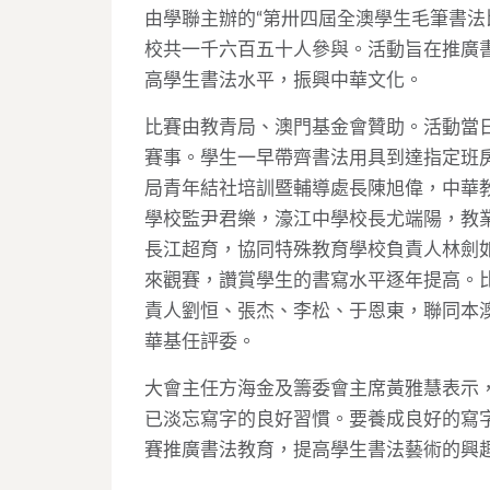
由學聯主辦的“第卅四屆全澳學生毛筆書法
校共一千六百五十人參與。活動旨在推廣
高學生書法水平，振興中華文化。
比賽由教青局、澳門基金會贊助。活動當
賽事。學生一早帶齊書法用具到達指定班
局青年結社培訓暨輔導處長陳旭偉，中華
學校監尹君樂，濠江中學校長尤端陽，教
長江超育，協同特殊教育學校負責人林劍
來觀賽，讚賞學生的書寫水平逐年提高。
責人劉恒、張杰、李松、于恩東，聯同本
華基任評委。
大會主任方海金及籌委會主席黃雅慧表示
已淡忘寫字的良好習慣。要養成良好的寫
賽推廣書法教育，提高學生書法藝術的興