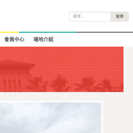
搜
尋
關
鍵
會員中心
場地介紹
字: