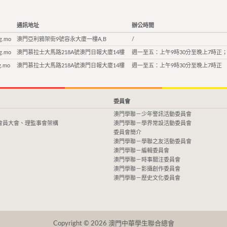
通訊地址
辦公時間
g.mo
澳門亞利鴉架街9號容永大廈一樓A,B
/
g.mo
澳門慕拉士大馬路218A號澳門日報大廈14樓
週一至五：上午9時30分至晚上7時正；
g.mo
澳門慕拉士大馬路218A號澳門日報大廈14樓
週一至五：上午9時30分至晚上7時正
委員會
澳門學聯－少年警訊活動委員會
會員大會、理監事會架構
澳門學聯－學界常設活動委員會
委員會簡介
澳門學聯－學聯之友活動委員會
澳門學聯－編輯委員會
澳門學聯－時事關注委員會
澳門學聯－影攝創作委員會
澳門學聯－歷史文化委員會
Copyright © 2026 澳門中華學生聯合總會