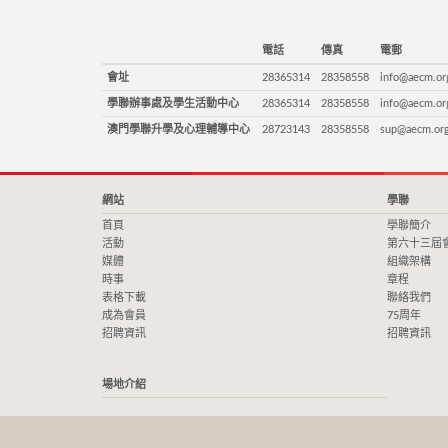
電話
傳真
電郵
會址
28365314
28358558
info@aecm.or
學聯辦事處及學生活動中心
28365314
28358558
info@aecm.or
澳門學聯升學及心理輔導中心
28723143
28358558
sup@aecm.or
網站
學聯
首頁
學聯簡介
活動
第六十三屆
媒體
組織架構
時事
章程
表格下載
聯絡我們
成為會員
75周年
招聘資訊
招聘資訊
場地介紹