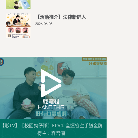
【活動推介】法律新鮮人
2026-06-08
【形TV】〖校園狗仔隊〗EP64. 全運會空手道金牌
得主：容君灝