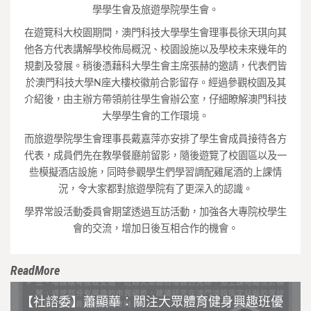
學學生會及旅遊學院學生會。
在遊覽科大校園期間，澳門科技大學學生會理事長徐天琪向其
他各方代表講解學校佈局概況、校園設施以及學校未來幾年的
規劃及發展。稍後憑藉科大學生會主席張赫的邀請，代表們皆
於澳門科技大學N座大樓校徽前合影留存。經過參觀校園及其
介紹後，由主辦方帶領前往學生會辦公室，仔細瞭解澳門科技
大學學生會的工作環境。
而旅遊學院學生會理事長戴嘉萍亦安排了學生會成員接待各方
代表，成員們先在教學餐廳前留影，隨後遊覽了校園區以及一
些模擬酒店設施，同時參觀學生們學習調配雞尾酒的上課情
況，令大家都對旅遊學院有了更深入的認識。
學界常設活動委員會期望透過互訪活動，加強各大專院校學生
會的交流，增加日後互相合作的機會。
ReadMore
【社諮委】蕭顯華：關注大眾體育健身興趣班優