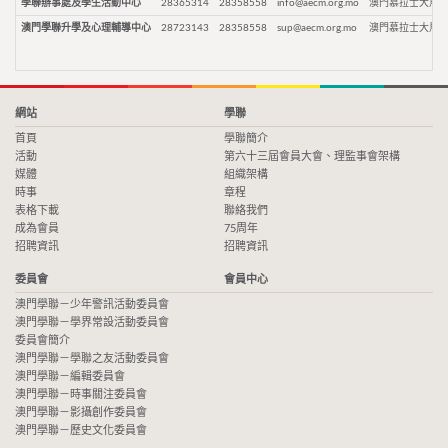
學聯辦事處及學生活動中心
28365314
28358558
info@aecm.org.mo
澳門慕拉士大馬路
澳門學聯升學及心理輔導中心
28723143
28358558
sup@aecm.org.mo
澳門慕拉士大馬路
網站
學聯
首頁
學聯簡介
活動
第六十三屆會員大會、理監事會架構
媒體
組織架構
時事
章程
表格下載
聯絡我們
成為會員
75周年
招聘資訊
招聘資訊
委員會
會員中心
澳門學聯－少年警訊活動委員會
澳門學聯－學界常設活動委員會
委員會簡介
澳門學聯－學聯之友活動委員會
澳門學聯－編輯委員會
澳門學聯－時事關注委員會
澳門學聯－影攝創作委員會
澳門學聯－歷史文化委員會