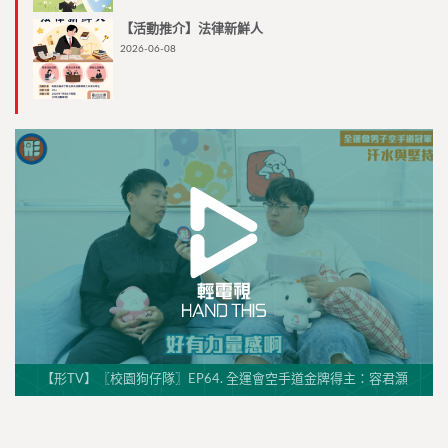
【活動推介】法律新鮮人
2026-06-08
【形TV】〖校園狗仔隊〗EP64. 全運會空手道金牌得主：容君灝