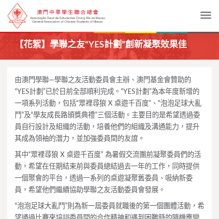
Togg
【花絮】學聯之友“YES計劃”創新凝聚效果佳
由澳門學聯—學聯之友活動委員會主辦、澳門基金會贊助的
“YES計劃”已於日前全部順利完成。“YES計劃”為本年度新增的
一項系列活動，包括“眾裡尋狼 X 桌遊千百度”、“泡泡足球大亂
鬥”及“學友成長路頒獎典禮”三個活動。主要目的是希望透過委
員自行設計及組織的活動，培養他們的組織及溝通能力，提升
其成為領袖的潛力，並加強委員間的友誼。
其中“眾裡尋狼 X 桌遊千百度” 為暑假交流團前凝聚委員們的活
動，希望在任期結束前與委員總結過去一年的工作，同時提供
一個聚會的平台，透過一系列的桌遊凝聚舊委員、吸納新委
員，希望他們繼續協助學聯之友活動委員會發展。
“泡泡足球大亂鬥”則為新一屆委員就職後的第一個團體活動，希
望通過比賽來培訓委員間的合作精神和遇到困難時的隨機應變