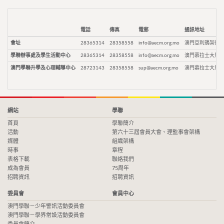
電話
傳真
電郵
通訊地址
會址
28365314
28358558
info@aecm.org.mo
澳門亞利鴉架街9
學聯辦事處及學生活動中心
28365314
28358558
info@aecm.org.mo
澳門慕拉士大馬路
澳門學聯升學及心理輔導中心
28723143
28358558
sup@aecm.org.mo
澳門慕拉士大馬路
網站
學聯
首頁
學聯簡介
活動
第六十三屆會員大會、理監事會架構
媒體
組織架構
時事
章程
表格下載
聯絡我們
成為會員
75周年
招聘資訊
招聘資訊
委員會
會員中心
澳門學聯－少年警訊活動委員會
澳門學聯－學界常設活動委員會