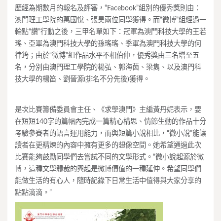
歷經為期數月的報名及評審，“Facebook”組別的優秀獎則由：
澳門理工學院的萬國悅、張昊兩位同學獲得。而“微博”組經過一
輪點“讚”行動之後，三甲名單如下：冠軍為澳門科技大學的王若
瑤、亞軍為澳門科技大學的孫瑤瑤、季軍為澳門科技大學的何
律筠；由於“微博”組作品水平不相伯仲，優秀獎由三名增至五
名，分別由澳門理工學院的楊弘、郭海茵、梁雋、以及澳門科
技大學的楊笛、劉晉源(排名不分先後)獲得。
是次比賽籌備委員會主任、《求學澳門》主編黃丹妮表示，要
在短短140字的篇幅內完成一篇精心構思、情節生動的作品十分
考驗參賽者的語言運用能力，而與短篇小說相比，“微小說”能讓
讀者在更精煉的內容中擁有更多的想像空間。她希望通過此次
比賽能夠鼓勵同學們去嘗試不同的文學形式。“微小說起源於微
博，這種文學體裁的興起是微博價值的一種延伸。希望同學們
能做生活的有心人，隨時記錄下日常生活中值得與大家分享的
點點滴滴。”