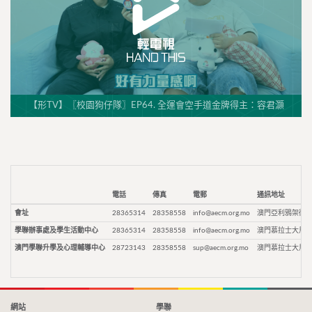
【形TV】〖校園狗仔隊〗EP64. 全運會空手道金牌得主：容君灝
電話
傳真
電郵
通訊地址
會址
28365314
28358558
info@aecm.org.mo
澳門亞利鴉架街9
學聯辦事處及學生活動中心
28365314
28358558
info@aecm.org.mo
澳門慕拉士大馬路
澳門學聯升學及心理輔導中心
28723143
28358558
sup@aecm.org.mo
澳門慕拉士大馬路
網站
學聯