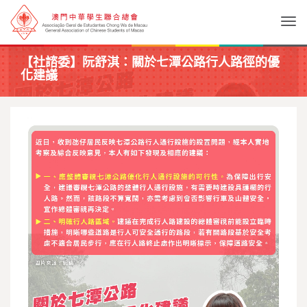
Togg
【社諮委】阮舒淇：關於七潭公路行人路徑的優
化建議