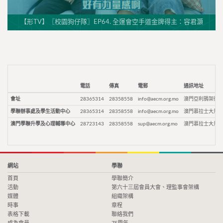
【形TV】〖校園狗仔隊〗EP64. 全運會空手道金牌得主：容君灝
電話
傳真
電郵
通訊地址
會址
28365314
28358558
info@aecm.org.mo
澳門亞利鴉架街9
學聯辦事處及學生活動中心
28365314
28358558
info@aecm.org.mo
澳門慕拉士大馬路
澳門學聯升學及心理輔導中心
28723143
28358558
sup@aecm.org.mo
澳門慕拉士大馬路
網站
學聯
首頁
學聯簡介
活動
第六十三屆會員大會、理監事會架構
媒體
組織架構
時事
章程
表格下載
聯絡我們