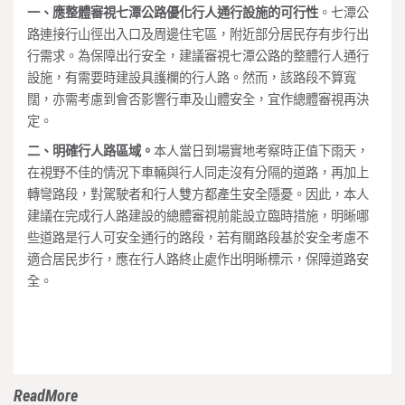
一、應整體審視七潭公路優化行人通行設施的可行性
。七潭公
路連接行山徑出入口及周邊住宅區，附近部分居民存有步行出
行需求。為保障出行安全，建議審視七潭公路的整體行人通行
設施，有需要時建設具護欄的行人路。然而，該路段不算寬
闊，亦需考慮到會否影響行車及山體安全，宜作總體審視再決
定。
二、明確行人路區域。
本人當日到場實地考察時正值下雨天，
在視野不佳的情況下車輛與行人同走沒有分隔的道路，再加上
轉彎路段，對駕駛者和行人雙方都產生安全隱憂。因此，本人
建議在完成行人路建設的總體審視前能設立臨時措施，明晰哪
些道路是行人可安全通行的路段，若有關路段基於安全考慮不
適合居民步行，應在行人路終止處作出明晰標示，保障道路安
全。
ReadMore