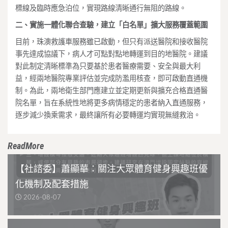
標線及臨時應急泊位，實現路線清晰通行無阻的路線。
二、實施一體化聯合查驗，建立「白名單」擴大服務覆蓋範圍
目前，珠澳救護車服務雖已啟動，但只有派送醫院和接收醫院
事先達成協議下，病人才可點對點地轉運到目的地醫院。建議
對此制定清晰標準為只要基於患者醫療需要、安全與最大利
益，經兩地醫院專業評估並完成防濫用核查，即可啟動直通機
制。為此，兩地衛生部門應建立並定期更新與擴充合格直通醫
院名單，旨在系統性地將更多病情穩定的患者納入直通服務，
逐步減少換乘需求，最終讓所有必要轉運均實現無縫救治。
ReadMore
【社諮委】蕭顯華：關注大眾體育健身興趣班優
化機制及配套措施
2026-08-07