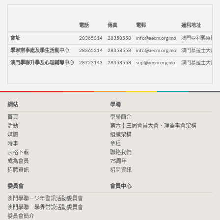
電話
傳真
電郵
通訊地址
會址
28365314
28358558
info@aecm.org.mo
澳門亞利鴉架街9
學聯辦事處及學生活動中心
28365314
28358558
info@aecm.org.mo
澳門慕拉士大馬路
澳門學聯升學及心理輔導中心
28723143
28358558
sup@aecm.org.mo
澳門慕拉士大馬路
網站
學聯
首頁
學聯簡介
活動
第六十三屆會員大會、理監事會架構
媒體
組織架構
時事
章程
表格下載
聯絡我們
成為會員
75周年
招聘資訊
招聘資訊
委員會
會員中心
澳門學聯－少年警訊活動委員會
澳門學聯－學界常設活動委員會
委員會簡介