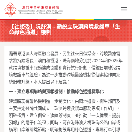
Togg
【社諮委】阮舒淇：籲設立珠澳跨境救護車「生
命綠色通道」機制
隨著粵港澳大灣區融合發展，民生往來日益緊密，跨境醫療需
求將持續增長，澳門和香港、珠海兩地分別於2024年和2025年
就跨境救護車服務達成協議和實行試行計劃。借鑑日前珠港跨
境救護車的經驗，為進一步推動跨境醫療機制從個案協作向系
統服務升級，本人提出以下建議：
一、建立專項聯絡與預報機制，推動綠色通道標準化
建議將現有聯絡機制進一步制度化，由兩地邊檢、衛生部門及
主要指定醫院共同成立「珠澳跨境救護車服務專項工作組」，
明確權責，建立例會、演練等制度，並推動「一次備案、提前
預報」的電子化流程；同時，可在港珠澳大橋珠海公路口岸或
橫琴口岸等關鍵節點，明確劃設專用綠色通道、專屬行車引導