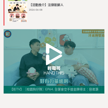
【活動推介】法律新鮮人
2026-06-08
【形TV】〖校園狗仔隊〗EP64. 全運會空手道金牌得主：容君灝