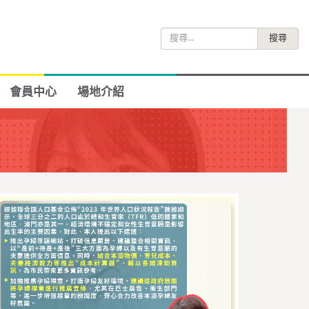
搜
尋
關
鍵
會員中心
場地介紹
字: