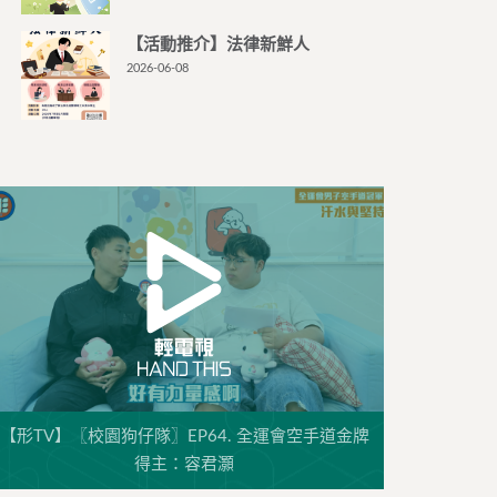
【活動推介】法律新鮮人
2026-06-08
【形TV】〖校園狗仔隊〗EP64. 全運會空手道金牌
得主：容君灝