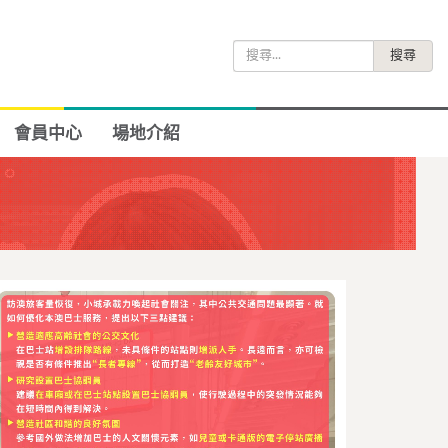
搜
尋
關
鍵
會員中心
場地介紹
字: