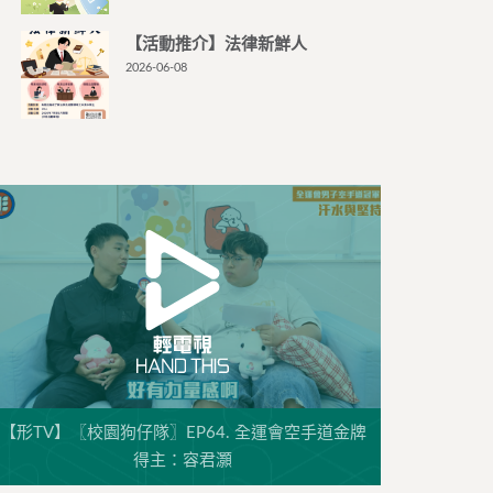
【活動推介】法律新鮮人
2026-06-08
【形TV】〖校園狗仔隊〗EP64. 全運會空手道金牌
得主：容君灝