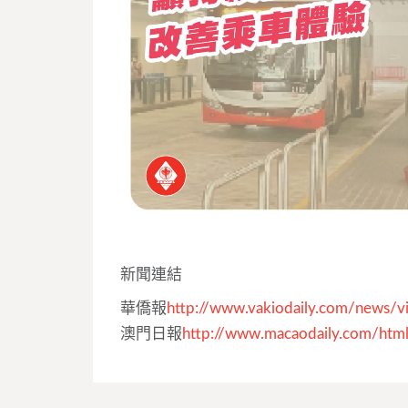
新聞連結
華僑報
http://www.vakiodaily.com/news/
澳門日報
http://www.macaodaily.com/ht