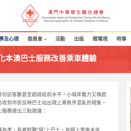
學及心理
委員會
活動
出版
輕電視
時事
化本澳巴士服務改善乘車體驗
月份訪客數甚至超過疫前水平，小城承載力又喚起
日收到市民反映巴士站出現上車秩序混亂的現象。
士服務提出三點建議：
為患，長者較難“逼”上巴士，有時上車後未坐