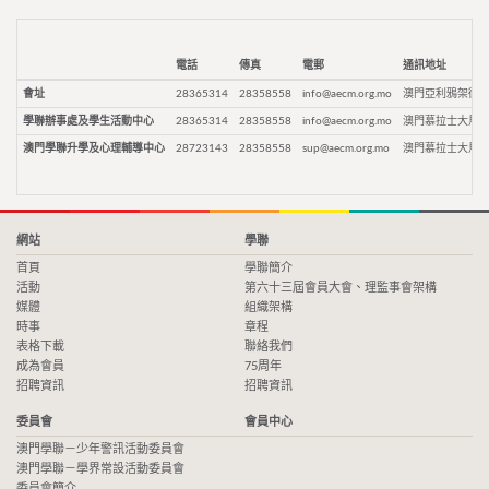
電話
傳真
電郵
通訊地址
會址
28365314
28358558
info@aecm.org.mo
澳門亞利鴉架街9
學聯辦事處及學生活動中心
28365314
28358558
info@aecm.org.mo
澳門慕拉士大馬路
澳門學聯升學及心理輔導中心
28723143
28358558
sup@aecm.org.mo
澳門慕拉士大馬路
網站
學聯
首頁
學聯簡介
活動
第六十三屆會員大會、理監事會架構
媒體
組織架構
時事
章程
表格下載
聯絡我們
成為會員
75周年
招聘資訊
招聘資訊
委員會
會員中心
澳門學聯－少年警訊活動委員會
澳門學聯－學界常設活動委員會
委員會簡介