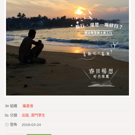
組織
編委會
分類
出版
,
澳門學生
發佈
2018-03-24