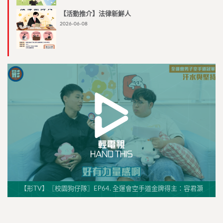
【活動推介】法律新鮮人
2026-06-08
【形TV】〖校園狗仔隊〗EP64. 全運會空手道金牌得主：容君灝