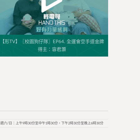
【形TV】〖校園狗仔隊〗EP64. 全運會空手道金牌
得主：容君灝
週六/日：上午9時30分至中午1時30分，下午2時30分至晚上6時30分