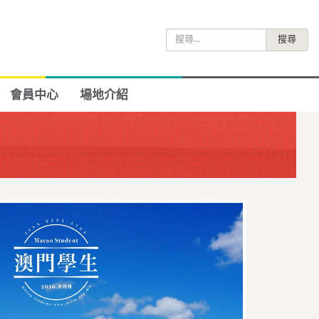
搜
尋
關
鍵
會員中心
場地介紹
字: