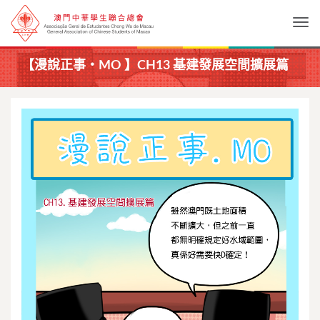
Togg
【漫說正事・MO 】CH13 基建發展空間擴展篇