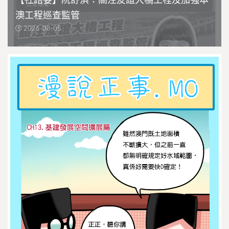
【社諮委】阮舒淇：關注友誼大橋工程及加強本
澳工程巡查監管
2026-08-05