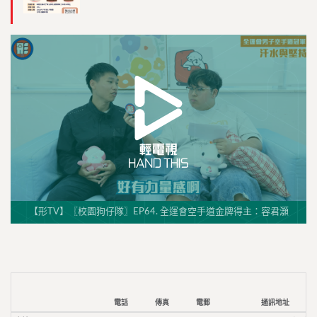
【形TV】〖校園狗仔隊〗EP64. 全運會空手道金牌得主：容君灝
電話
傳真
電郵
通訊地址