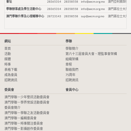
會址
28365314
28358558
info@aecm.org.mo
澳門亞利鴉架街9
學聯辦事處及學生活動中心
28365314
28358558
info@aecm.org.mo
澳門慕拉士大馬路
澳門學聯升學及心理輔導中心
28723143
28358558
sup@aecm.org.mo
澳門慕拉士大馬路
網站
學聯
首頁
學聯簡介
活動
第六十三屆會員大會、理監事會架構
媒體
組織架構
時事
章程
表格下載
聯絡我們
成為會員
75周年
招聘資訊
招聘資訊
委員會
會員中心
澳門學聯－少年警訊活動委員會
澳門學聯－學界常設活動委員會
委員會簡介
澳門學聯－學聯之友活動委員會
澳門學聯－編輯委員會
澳門學聯－時事關注委員會
澳門學聯－影攝創作委員會