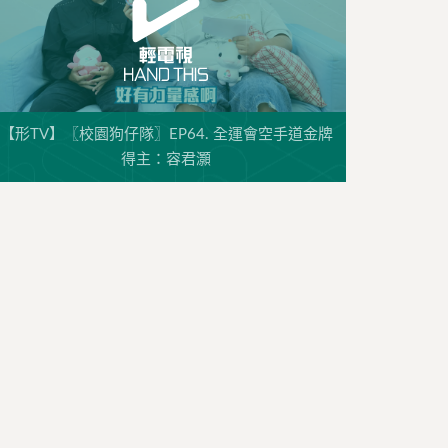
【形TV】〖校園狗仔隊〗EP64. 全運會空手道金牌
得主：容君灝