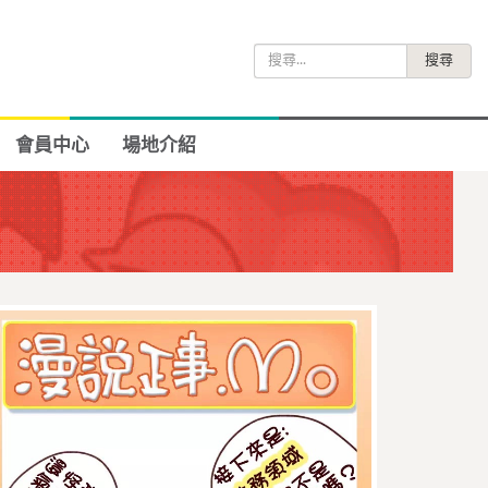
搜
尋
關
鍵
會員中心
場地介紹
字: