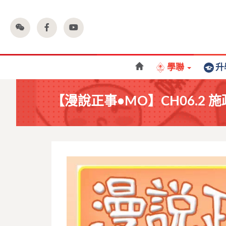
學聯
升
【漫說正事•MO】CH06.2