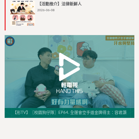
【活動推介】法律新鮮人
2026-06-08
【形TV】〖校園狗仔隊〗EP64. 全運會空手道金牌得主：容君灝