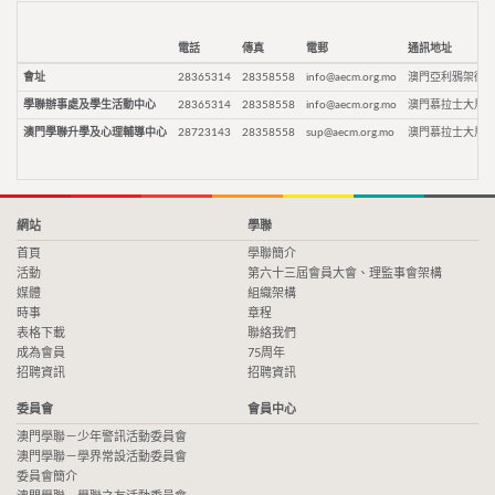
電話
傳真
電郵
通訊地址
會址
28365314
28358558
info@aecm.org.mo
澳門亞利鴉架街9
學聯辦事處及學生活動中心
28365314
28358558
info@aecm.org.mo
澳門慕拉士大馬路
澳門學聯升學及心理輔導中心
28723143
28358558
sup@aecm.org.mo
澳門慕拉士大馬路
網站
學聯
首頁
學聯簡介
活動
第六十三屆會員大會、理監事會架構
媒體
組織架構
時事
章程
表格下載
聯絡我們
成為會員
75周年
招聘資訊
招聘資訊
委員會
會員中心
澳門學聯－少年警訊活動委員會
澳門學聯－學界常設活動委員會
委員會簡介