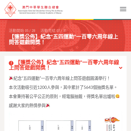
Togg
活動開始
05
/
28
活動完結
07
/
31
【獲獎公佈】紀念“五四運動”一百零六周年線上
問答遊戲開獎！
【獲獎公佈】紀念“五四運動”一百零六周年線
1
上問答遊戲開獎！
紀念“五四運動”一百零六周年線上問答遊戲圓滿舉行！
本次活動吸引近1200人參與，其中累計了5643個抽獎名單。
本會秉持著公平公正的原則，經電腦抽籤，得獎名單出爐啦
感謝大家的熱情參與