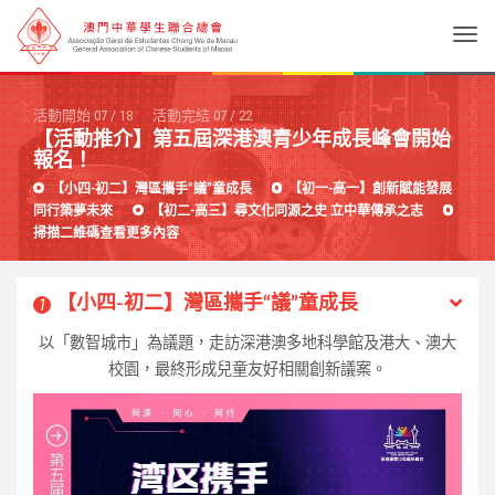
Togg
活動開始
07
/
18
活動完結
07
/
22
【活動推介】第五屆深港澳青少年成長峰會開始
報名！
【小四-初二】灣區攜手“議”童成長
【初一-高一】創新賦能發展
同行築夢未來
【初二-高三】尋文化同源之史 立中華傳承之志
掃描二維碼查看更多內容
【小四-初二】灣區攜手“議”童成長
1
以「數智城市」為議題，走訪深港澳多地科學館及港大、澳大
校園，最終形成兒童友好相關創新議案。