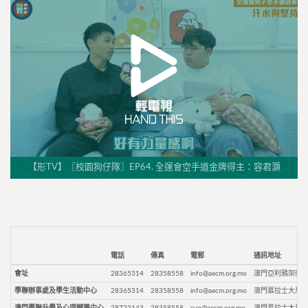
【形TV】〖校園狗仔隊〗EP64. 全運會空手道金牌得主：容君灝
電話
傳真
電郵
通訊地址
會址
28365314
28358558
info@aecm.org.mo
澳門亞利鴉架街9
學聯辦事處及學生活動中心
28365314
28358558
info@aecm.org.mo
澳門慕拉士大馬路
澳門學聯升學及心理輔導中心
28723143
28358558
sup@aecm.org.mo
澳門慕拉士大馬路