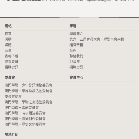
網站
學聯
首頁
學聯簡介
活動
第六十三屆會員大會、理監事會架構
媒體
組織架構
時事
章程
表格下載
聯絡我們
成為會員
75周年
招聘資訊
招聘資訊
委員會
會員中心
澳門學聯－少年警訊活動委員會
澳門學聯－學界常設活動委員會
委員會簡介
澳門學聯－學聯之友活動委員會
澳門學聯－編輯委員會
澳門學聯－時事關注委員會
澳門學聯－影攝創作委員會
澳門學聯－歷史文化委員會
場地介紹