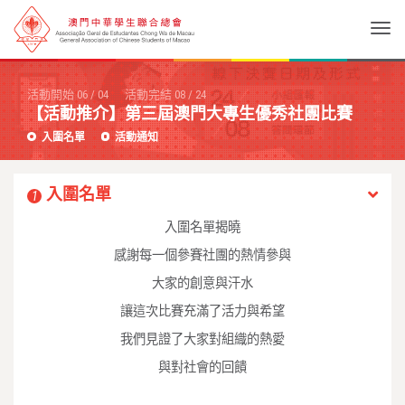
Togg
活動開始
06
/
04
活動完結
08
/
24
【活動推介】第三屆澳門大專生優秀社團比賽
入圍名單
活動通知
入圍名單
1
入圍名單揭曉
感謝每一個參賽社團的熱情參與
大家的創意與汗水
讓這次比賽充滿了活力與希望
我們見證了大家對組織的熱愛
與對社會的回饋