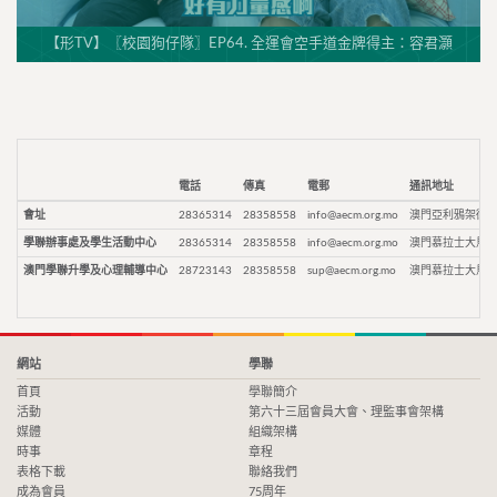
【形TV】〖校園狗仔隊〗EP64. 全運會空手道金牌得主：容君灝
電話
傳真
電郵
通訊地址
會址
28365314
28358558
info@aecm.org.mo
澳門亞利鴉架街9
學聯辦事處及學生活動中心
28365314
28358558
info@aecm.org.mo
澳門慕拉士大馬路
澳門學聯升學及心理輔導中心
28723143
28358558
sup@aecm.org.mo
澳門慕拉士大馬路
網站
學聯
首頁
學聯簡介
活動
第六十三屆會員大會、理監事會架構
媒體
組織架構
時事
章程
表格下載
聯絡我們
成為會員
75周年