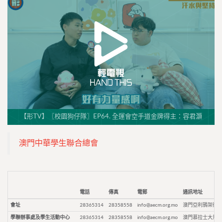
【形TV】〖校園狗仔隊〗EP64. 全運會空手道金牌得主：容君灝
澳門中華學生聯合總會
電話
傳真
電郵
通訊地址
會址
28365314
28358558
info@aecm.org.mo
澳門亞利鴉架街9
學聯辦事處及學生活動中心
28365314
28358558
info@aecm.org.mo
澳門慕拉士大馬路