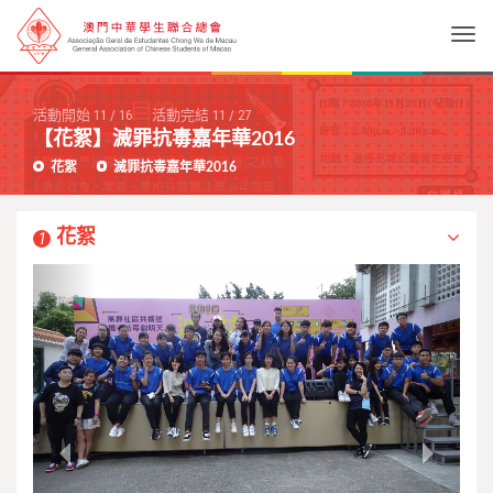
Togg
活動開始
11
/
16
活動完結
11
/
27
【花絮】滅罪抗毒嘉年華2016
花絮
滅罪抗毒嘉年華2016
花絮
1
Previous
Next