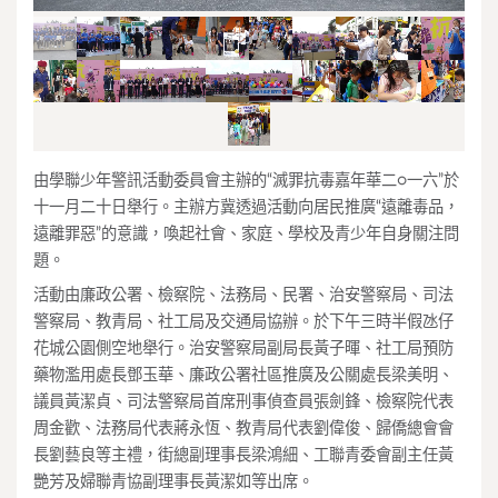
由學聯少年警訊活動委員會主辦的“滅罪抗毒嘉年華二○一六”於
十一月二十日舉行。主辦方冀透過活動向居民推廣“遠離毒品，
遠離罪惡”的意識，喚起社會、家庭、學校及青少年自身關注問
題。
活動由廉政公署、檢察院、法務局、民署、治安警察局、司法
警察局、教青局、社工局及交通局協辦。於下午三時半假氹仔
花城公園側空地舉行。治安警察局副局長黃子暉、社工局預防
藥物濫用處長鄧玉華、廉政公署社區推廣及公關處長梁美明、
議員黃潔貞、司法警察局首席刑事偵查員張劍鋒、檢察院代表
周金歡、法務局代表蔣永恆、教青局代表劉偉俊、歸僑總會會
長劉藝良等主禮，街總副理事長梁鴻細、工聯青委會副主任黃
艷芳及婦聯青協副理事長黃潔如等出席。