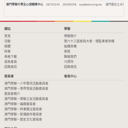
澳門學聯升學及心理輔導中心
28723143
28358558
sup@aecm.org.mo
澳門慕拉士大馬路
網站
學聯
首頁
學聯簡介
活動
第六十三屆會員大會、理監事會架構
媒體
組織架構
時事
章程
表格下載
聯絡我們
成為會員
75周年
招聘資訊
招聘資訊
委員會
會員中心
澳門學聯－少年警訊活動委員會
澳門學聯－學界常設活動委員會
委員會簡介
澳門學聯－學聯之友活動委員會
澳門學聯－編輯委員會
澳門學聯－時事關注委員會
澳門學聯－影攝創作委員會
澳門學聯－歷史文化委員會