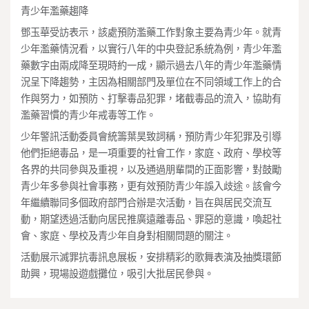
青少年濫藥趨降
鄧玉華受訪表示，該處預防濫藥工作對象主要為青少年。就青
少年濫藥情況看，以實行八年的中央登記系統為例，青少年濫
藥數字由兩成降至現時約一成，顯示過去八年的青少年濫藥情
況呈下降趨勢，主因為相關部門及單位在不同領域工作上的合
作與努力，如預防、打擊毒品犯罪，堵截毒品的流入，協助有
濫藥習慣的青少年戒毒等工作。
少年警訊活動委員會統籌葉昊致詞稱，預防青少年犯罪及引導
他們拒絕毒品，是一項重要的社會工作，家庭、政府、學校等
各界的共同參與及重視，以及通過朋輩間的正面影響，對鼓勵
青少年多參與社會事務，更有效預防青少年誤入歧途。該會今
年繼續聯同多個政府部門合辦是次活動，旨在與居民交流互
動，期望透過活動向居民推廣遠離毒品、罪惡的意識，喚起社
會、家庭、學校及青少年自身對相關問題的關注。
活動展示滅罪抗毒訊息展板，安排精彩的歌舞表演及抽獎環節
助興，現場設遊戲攤位，吸引大批居民參與。