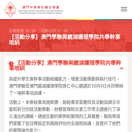
Togg
活動開始
10
/
04
活動完結
10
/
04
【活動分享】澳門學聯與鏡湖護理學院共舉幹事
培訓
【活動分享】澳門學聯與鏡湖護理學院共舉幹
1
事培訓
為提升學生會幹事活動組織能力，增進活動策劃與執行技巧，
澳門學聯受澳門鏡湖護理學院育仁中心邀請於10月4日共同舉辦
了一場幹事培訓課。
活動上，本會秘書長施妮娜、副秘書長管麗欣及活動協調主任
姜莉莉分別就活動策劃、財務管理和文書工作等主題進行了深
入淺出的講解。通過生動的案例和實用的工具推薦，幫助學員
們掌握了從目標設定到風險評估的全過程知識，並提升了他們
的實際操作能力。