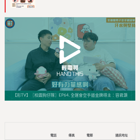
【形TV】〖校園狗仔隊〗EP64. 全運會空手道金牌得主：容君灝
電話
傳真
電郵
通訊地址