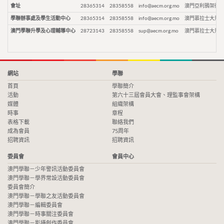
會址
28365314
28358558
info@aecm.org.mo
澳門亞利鴉架街9
學聯辦事處及學生活動中心
28365314
28358558
info@aecm.org.mo
澳門慕拉士大馬路
澳門學聯升學及心理輔導中心
28723143
28358558
sup@aecm.org.mo
澳門慕拉士大馬路
網站
學聯
首頁
學聯簡介
活動
第六十三屆會員大會、理監事會架構
媒體
組織架構
時事
章程
表格下載
聯絡我們
成為會員
75周年
招聘資訊
招聘資訊
委員會
會員中心
澳門學聯－少年警訊活動委員會
澳門學聯－學界常設活動委員會
委員會簡介
澳門學聯－學聯之友活動委員會
澳門學聯－編輯委員會
澳門學聯－時事關注委員會
澳門學聯－影攝創作委員會