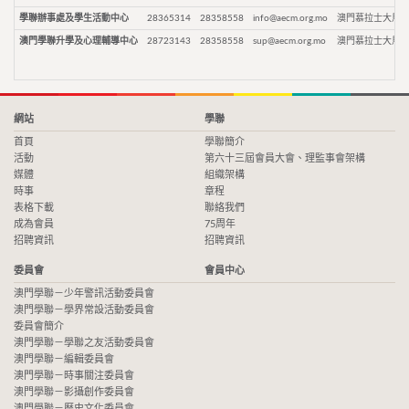
學聯辦事處及學生活動中心
28365314
28358558
info@aecm.org.mo
澳門慕拉士大馬路
澳門學聯升學及心理輔導中心
28723143
28358558
sup@aecm.org.mo
澳門慕拉士大馬路
網站
學聯
首頁
學聯簡介
活動
第六十三屆會員大會、理監事會架構
媒體
組織架構
時事
章程
表格下載
聯絡我們
成為會員
75周年
招聘資訊
招聘資訊
委員會
會員中心
澳門學聯－少年警訊活動委員會
澳門學聯－學界常設活動委員會
委員會簡介
澳門學聯－學聯之友活動委員會
澳門學聯－編輯委員會
澳門學聯－時事關注委員會
澳門學聯－影攝創作委員會
澳門學聯－歷史文化委員會