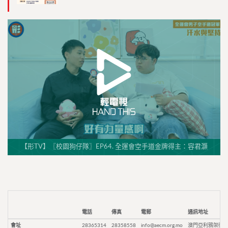
【形TV】〖校園狗仔隊〗EP64. 全運會空手道金牌得主：容君灝
電話
傳真
電郵
通訊地址
會址
28365314
28358558
info@aecm.org.mo
澳門亞利鴉架街9