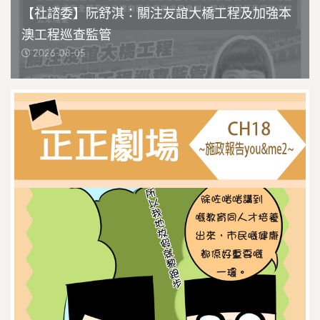
【社諮委】阮舒淇：關注友誼大橋工程及加強本
澳工程巡查監管
2026-08-05