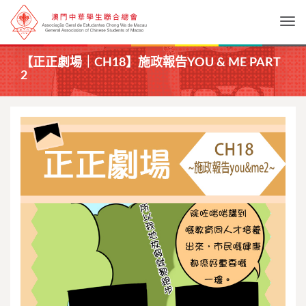
Togg
【正正劇場｜CH18】施政報告YOU & ME PART
2