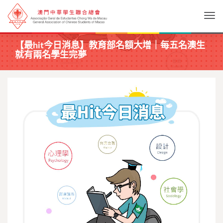
Togg
【最hit今日消息】教育部名額大增｜每五名澳生
就有兩名學生完夢