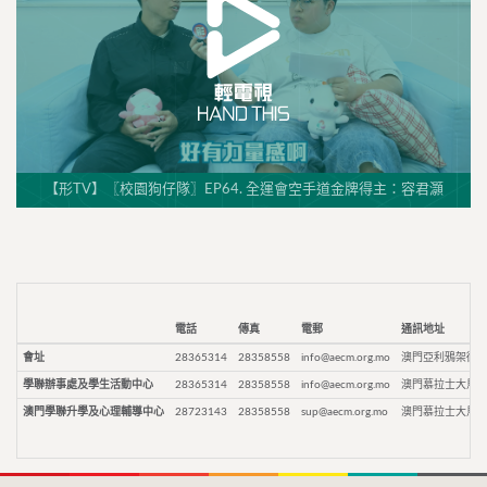
【形TV】〖校園狗仔隊〗EP64. 全運會空手道金牌得主：容君灝
電話
傳真
電郵
通訊地址
會址
28365314
28358558
info@aecm.org.mo
澳門亞利鴉架街9
學聯辦事處及學生活動中心
28365314
28358558
info@aecm.org.mo
澳門慕拉士大馬路
澳門學聯升學及心理輔導中心
28723143
28358558
sup@aecm.org.mo
澳門慕拉士大馬路