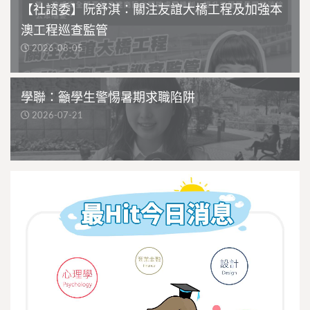
【社諮委】阮舒淇：關注友誼大橋工程及加強本
澳工程巡查監管
2026-08-05
學聯：籲學生警惕暑期求職陷阱
2026-07-21