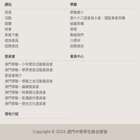
網站
學聯
首頁
學聯簡介
活動
第六十三屆會員大會、理監事會架構
媒體
組織架構
時事
章程
表格下載
聯絡我們
成為會員
75周年
招聘資訊
招聘資訊
委員會
會員中心
澳門學聯－少年警訊活動委員會
澳門學聯－學界常設活動委員會
委員會簡介
澳門學聯－學聯之友活動委員會
澳門學聯－編輯委員會
澳門學聯－時事關注委員會
澳門學聯－影攝創作委員會
澳門學聯－歷史文化委員會
場地介紹
Copyright © 2026 澳門中華學生聯合總會