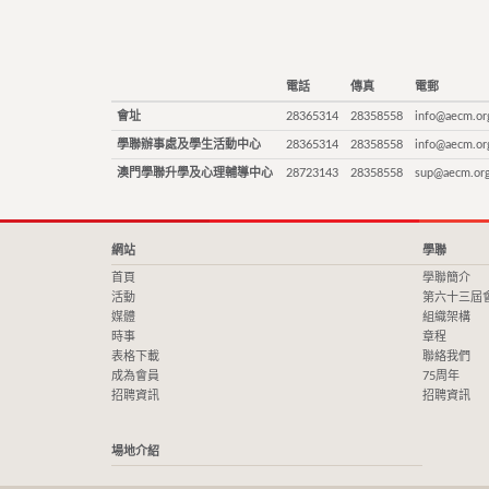
電話
傳真
電郵
會址
28365314
28358558
info@aecm.or
學聯辦事處及學生活動中心
28365314
28358558
info@aecm.or
澳門學聯升學及心理輔導中心
28723143
28358558
sup@aecm.or
網站
學聯
首頁
學聯簡介
活動
第六十三屆
媒體
組織架構
時事
章程
表格下載
聯絡我們
成為會員
75周年
招聘資訊
招聘資訊
場地介紹