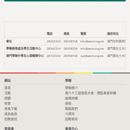
電話
傳真
電郵
通訊地址
會址
28365314
28358558
info@aecm.org.mo
澳門亞利鴉架街9
學聯辦事處及學生活動中心
28365314
28358558
info@aecm.org.mo
澳門慕拉士大馬路
澳門學聯升學及心理輔導中心
28723143
28358558
sup@aecm.org.mo
澳門慕拉士大馬路
網站
學聯
首頁
學聯簡介
活動
第六十三屆會員大會、理監事會架構
媒體
組織架構
時事
章程
表格下載
聯絡我們
成為會員
75周年
招聘資訊
招聘資訊
委員會
會員中心