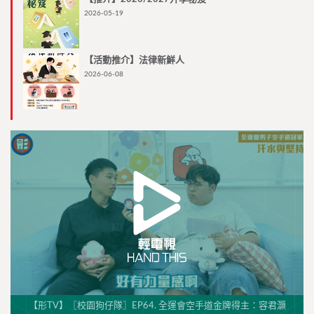
2026-05-19
【活動推介】法律新鮮人
2026-06-08
【形TV】〖校園狗仔隊〗EP64. 全運會空手道金牌得主：容君灝