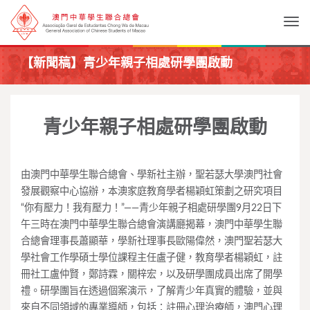
Togg
【新聞稿】青少年親子相處研學團啟動
青少年親子相處研學團啟動
由澳門中華學生聯合總會、學新社主辦，聖若瑟大學澳門社會
發展觀察中心協辦，本澳家庭教育學者楊穎虹策劃之研究項目
“你有壓力！我有壓力！”——青少年親子相處研學團9月22日下
午三時在澳門中華學生聯合總會演講廳揭幕，澳門中華學生聯
合總會理事長蕭顯華，學新社理事長歐陽偉然，澳門聖若瑟大
學社會工作學碩士學位課程主任盧子健，教育學者楊穎虹，註
冊社工盧仲賢，鄭詩霖，關梓宏，以及研學團成員出席了開學
禮。研學團旨在透過個案演示，了解青少年真實的體驗，並與
來自不同領域的專業導師，包括：註冊心理治療師，澳門心理