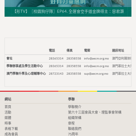
【形TV】〖校園狗仔隊〗EP64. 全運會空手道金牌得主：容君灝
電話
傳真
電郵
通訊地址
會址
28365314
28358558
info@aecm.org.mo
澳門亞利鴉架街9
學聯辦事處及學生活動中心
28365314
28358558
info@aecm.org.mo
澳門慕拉士大馬路
澳門學聯升學及心理輔導中心
28723143
28358558
sup@aecm.org.mo
澳門慕拉士大馬路
網站
學聯
首頁
學聯簡介
活動
第六十三屆會員大會、理監事會架構
媒體
組織架構
時事
章程
表格下載
聯絡我們
成為會員
75周年