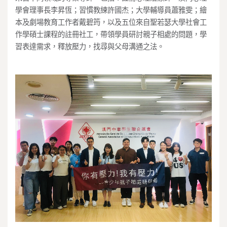
學會理事長李昇恆；習慣教練許國杰；大學輔導員蕭雅雯；繪
本及劇場教育工作者戴碧筠，以及五位來自聖若瑟大學社會工
作學碩士課程的註冊社工，帶領學員研討親子相處的問題，學
習表達需求，釋放壓力，找尋與父母溝通之法。