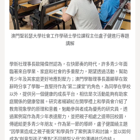
澳門聖若瑟大學社會工作學碩士學位課程主任盧子健進行專題
講解
學新社理事長歐陽偉然認為，在快節奏的時代，許多青少年面
臨著來自學業、家庭和社會的多重壓力，期望透過活動，幫助
青少年及其家庭更好地應對壓力；澳門學聯理事長蕭顯華在致
辭時分享了學聯一直堅持作為“第二課堂”的角色，為同學在學校
以外，提供另一個健康的成長平台，相信是次活動能夠有助家
庭關係的健康發展。研究者楊穎虹在開學禮上和學員會介紹了
教育現象學的原理和意義，勉勵參與者成為優秀的研究員，透
過案例寫作為青少年表達壓力，並把親子相處之道帶回校園，
傳遞給更多青少年朋友。作為第一節的導師，盧子健圍繞主題
“因學業造成之親子衝突”和學員作了案例演示和討論，並以如何
成為“創意型孩子”應對“不同類型父母”的溝通技巧作結。