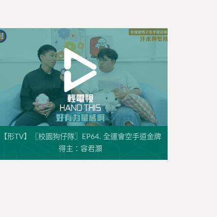
【形TV】〖校園狗仔隊〗EP64. 全運會空手道金牌
得主：容君灝