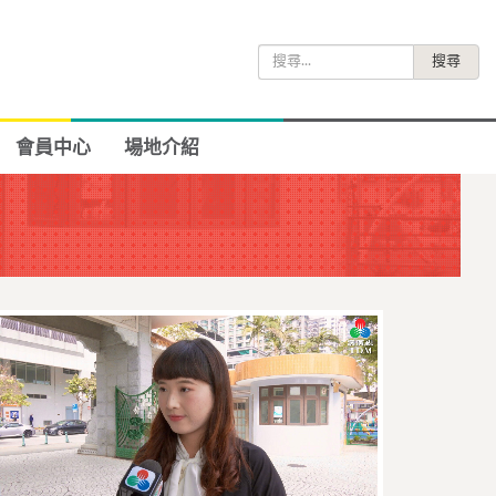
搜
尋
關
鍵
會員中心
場地介紹
字: