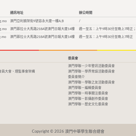
通訊地址
辦公時間
g.mo
澳門亞利鴉架街9號容永大廈一樓A,B
/
g.mo
澳門慕拉士大馬路218A號澳門日報大廈14樓
週一至五：上午9時30分至晚上7時正；
g.mo
澳門慕拉士大馬路218A號澳門日報大廈14樓
週一至五：上午9時30分至晚上7時正
委員會
澳門學聯－少年警訊活動委員會
會員大會、理監事會架構
澳門學聯－學界常設活動委員會
委員會簡介
澳門學聯－學聯之友活動委員會
澳門學聯－編輯委員會
澳門學聯－時事關注委員會
澳門學聯－影攝創作委員會
澳門學聯－歷史文化委員會
Copyright © 2026 澳門中華學生聯合總會