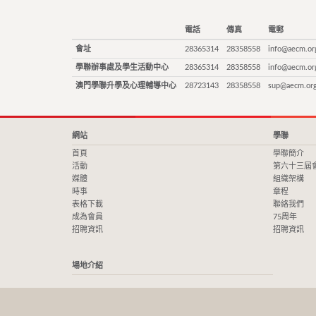
電話
傳真
電郵
會址
28365314
28358558
info@aecm.or
學聯辦事處及學生活動中心
28365314
28358558
info@aecm.or
澳門學聯升學及心理輔導中心
28723143
28358558
sup@aecm.or
網站
學聯
首頁
學聯簡介
活動
第六十三屆
媒體
組織架構
時事
章程
表格下載
聯絡我們
成為會員
75周年
招聘資訊
招聘資訊
場地介紹