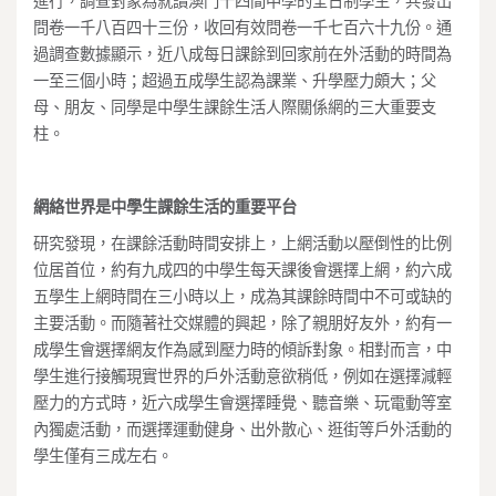
進行，調查對象為就讀澳門十四間中學的全日制學生，共發出
問卷一千八百四十三份，收回有效問卷一千七百六十九份。通
過調查數據顯示，近八成每日課餘到回家前在外活動的時間為
一至三個小時；超過五成學生認為課業、升學壓力頗大；父
母、朋友、同學是中學生課餘生活人際關係網的三大重要支
柱。
網絡世界是中學生課餘生活的重要平台
研究發現，在課餘活動時間安排上，上網活動以壓倒性的比例
位居首位，約有九成四的中學生每天課後會選擇上網，約六成
五學生上網時間在三小時以上，成為其課餘時間中不可或缺的
主要活動。而隨著社交媒體的興起，除了親朋好友外，約有一
成學生會選擇網友作為感到壓力時的傾訴對象。相對而言，中
學生進行接觸現實世界的戶外活動意欲稍低，例如在選擇減輕
壓力的方式時，近六成學生會選擇睡覺、聽音樂、玩電動等室
內獨處活動，而選擇運動健身、出外散心、逛街等戶外活動的
學生僅有三成左右。