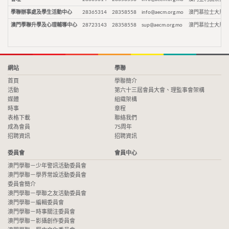
學聯辦事處及學生活動中心
28365314
28358558
info@aecm.org.mo
澳門慕拉士大馬路
澳門學聯升學及心理輔導中心
28723143
28358558
sup@aecm.org.mo
澳門慕拉士大馬路
網站
學聯
首頁
學聯簡介
活動
第六十三屆會員大會、理監事會架構
媒體
組織架構
時事
章程
表格下載
聯絡我們
成為會員
75周年
招聘資訊
招聘資訊
委員會
會員中心
澳門學聯－少年警訊活動委員會
澳門學聯－學界常設活動委員會
委員會簡介
澳門學聯－學聯之友活動委員會
澳門學聯－編輯委員會
澳門學聯－時事關注委員會
澳門學聯－影攝創作委員會