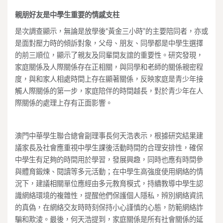
親朋好友是中學生重要的情感支柱
是次調查顯示，無論是放學後“黃金三小時”的主要陪同者，亦或
是面對壓力時的傾訴對象，父母、朋友、同學都是中學生選擇
的前三順位，顯示了親友及同輩間友誼的重要性。研究發現，
家庭關係及人際關係存在正相關，與同學和老師的關係親密程
度，與和家人相處時間上存在顯著關係，反映家庭是青少年接
觸人際關係的第一步，家庭陪伴的時間越長，對於青少年在人
際關係的處理上存有正面影響。
澳門中華學生聯合總會副理事長何天浩表示，根據研究結果建
議家長及社會應重視中學生課後活動時間的合理安排性，確保
中學生有足夠的時間用於學習，發展興趣，同時也應有時間參
與體育鍛煉、閱讀等多元活動；在中學生高強度使用網絡的情
況下，建議相關單位應經由多元教育模式，持續教導中學生認
識網絡環境的複雜性，提醒他們保護個人隱私，辨別網絡資訊
的真偽，在網絡交友時時刻保持小心謹慎的心態，防範網絡詐
騙和欺淩。最後，何天浩提到，家庭關係是所有社會關係的延