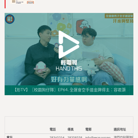
【形TV】〖校園狗仔隊〗EP64. 全運會空手道金牌得主：容君灝
電話
傳真
電郵
通訊地址
會址
28365314
28358558
info@aecm.org.mo
澳門亞利鴉架街9