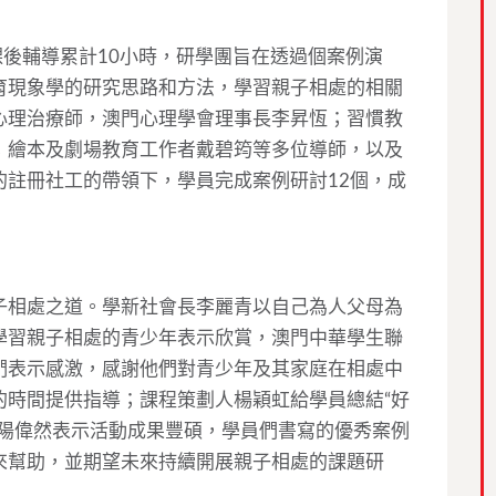
課後輔導累計10小時，研學團旨在透過個案例演
育現象學的研究思路和方法，學習親子相處的相關
心理治療師，澳門心理學會理事長李昇恆；習慣教
；繪本及劇場教育工作者戴碧筠等多位導師，以及
的註冊社工的帶領下，學員完成案例研討12個，成
子相處之道。學新社會長李麗青以自己為人父母為
學習親子相處的青少年表示欣賞，澳門中華學生聯
們表示感激，感謝他們對青少年及其家庭在相處中
的時間提供指導；課程策劃人楊穎虹給學員總結“好
歐陽偉然表示活動成果豐碩，學員們書寫的優秀案例
來幫助，並期望未來持續開展親子相處的課題研