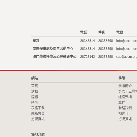
電話
傳真
電郵
會址
28365314
28358558
info@aecm.or
學聯辦事處及學生活動中心
28365314
28358558
info@aecm.or
澳門學聯升學及心理輔導中心
28723143
28358558
sup@aecm.or
網站
學聯
首頁
學聯簡介
活動
第六十三屆
媒體
組織架構
時事
章程
表格下載
聯絡我們
成為會員
75周年
招聘資訊
招聘資訊
場地介紹