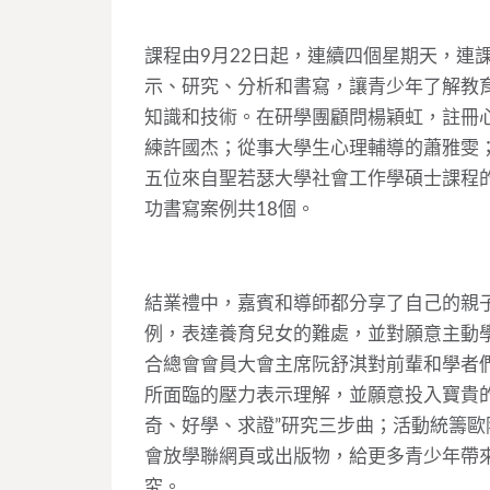
課程由9月22日起，連續四個星期天，連
示、研究、分析和書寫，讓青少年了解教
知識和技術。在研學團顧問楊穎虹，註冊
練許國杰；從事大學生心理輔導的蕭雅雯
五位來自聖若瑟大學社會工作學碩士課程
功書寫案例共18個。
結業禮中，嘉賓和導師都分享了自己的親
例，表達養育兒女的難處，並對願意主動
合總會會員大會主席阮舒淇對前輩和學者
所面臨的壓力表示理解，並願意投入寶貴
奇、好學、求證”研究三步曲；活動統籌
會放學聯網頁或出版物，給更多青少年帶
究。