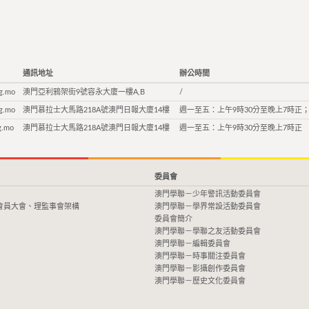
通訊地址
辦公時間
g.mo
澳門亞利鴉架街9號容永大廈一樓A,B
/
g.mo
澳門慕拉士大馬路218A號澳門日報大廈14樓
週一至五：上午9時30分至晚上7時正；
g.mo
澳門慕拉士大馬路218A號澳門日報大廈14樓
週一至五：上午9時30分至晚上7時正
委員會
澳門學聯－少年警訊活動委員會
會員大會、理監事會架構
澳門學聯－學界常設活動委員會
委員會簡介
澳門學聯－學聯之友活動委員會
澳門學聯－編輯委員會
澳門學聯－時事關注委員會
澳門學聯－影攝創作委員會
澳門學聯－歷史文化委員會