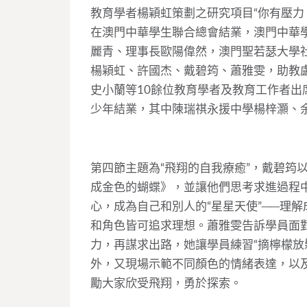
教育學者楊穎虹策劃之研究項目“你有壓力！
在澳門中華學生聯合總會結業，澳門中華
麗青、理事長歐陽偉然，澳門聖若瑟大學
楊穎虹、許國杰、戴碧筠、蕭雅雯，助教
史小蘭等10餘位教育學者及教育工作者出
少年結業，其中陳瑞祺永援中學楊梓灝、余
第四節主題為“飛翔的自我療癒”，戴碧筠
成金色的蝴蝶》，並讓他們思考求進過程
心，成為自己和別人的“星星天使”──理
和角色皆可追求理想。蕭雅雯告訴學員面對
力，再謀求出路，她讓學員練習“摘檸檬放
外，又現場示範不同顏色的情緒表達，以
勵大家欣受飛翔，勇於探索。