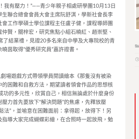
我有壓力！”——青少年親子相處研學團10月13日
學生聯合總會會員大會主席阮舒淇，學新社會長李
社會工作學碩士學位課程主任盧子健，課程導師團
盧仲賢，關梓宏，研究焦點小組石曉紅、趙崇堅、
席了結業禮，見證20多名來自中學及大專院校的青
曉茵取得“優秀研究員”嘉許證書。
以劇場遊戲方式帶領學員閱讀繪本《那隻沒有被染
中的困難和自救方法，期望讀者領會作品的思想核
解成功的多元性，欣賞自己，相信無論處於什麼身份
壓力首先要放下“解決問題”的焦慮，先釋放壓
鬆法”，並喻意在困難面前：拿得起，放得下！另
及指導大家完成蝴蝶彩繪，在合照時一起放飛，勉