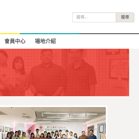
搜
尋
關
鍵
會員中心
場地介紹
字: