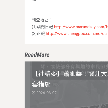
刊登地址：
(1)澳門日報
http://www.macaodaily.
com/h
(2)正報
http://www.chengpou.com.
mo/dai
ReadMore
【社諮委】蕭顯華：關注大
套措施
2026-08-07