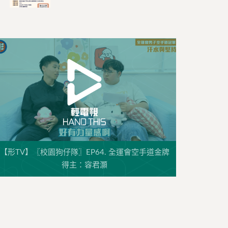
【形TV】〖校園狗仔隊〗EP64. 全運會空手道金牌
得主：容君灝