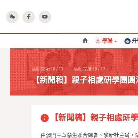
學聯
升
活動開始
10
/
13
活動完結
10
/
17
【新聞稿】親子相處研學團圓
【新聞稿】親子相處研
1
由澳門中華學生聯合總會、學新社主辦，