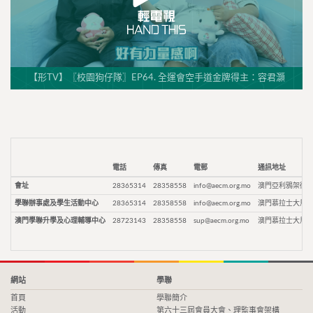
【形TV】〖校園狗仔隊〗EP64. 全運會空手道金牌得主：容君灝
電話
傳真
電郵
通訊地址
會址
28365314
28358558
info@aecm.org.mo
澳門亞利鴉架街9
學聯辦事處及學生活動中心
28365314
28358558
info@aecm.org.mo
澳門慕拉士大馬路
澳門學聯升學及心理輔導中心
28723143
28358558
sup@aecm.org.mo
澳門慕拉士大馬路
網站
學聯
首頁
學聯簡介
活動
第六十三屆會員大會、理監事會架構