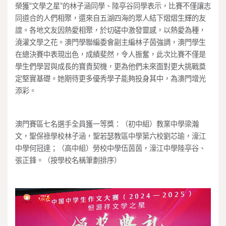
榮獲“文學之星”的林子涵同學、陸亭谷同學表示，比賽不僅讓志
同道合的人們相聚，還來自五湖四海的眾人結下熠熠生輝的友
誼。各地文友因熱愛相聚，於切磋中激發靈感，以熱愛為種，
澆灌文學之花。澳門學聯編委會副主編林子茵強調，澳門學生
在總決賽中表現出色，成績斐然，令人振奮，此次比賽不僅是
學生們學習與成長的寶貴契機，更為他們未來面對更大挑戰奠
定堅實基礎。她期待更多優秀學子能夠投身其中，為澳門增光
添彩。
澳門賽區七名選手全員獲一等獎：（初中組）教業中學梁瀚
文，聖保祿學校林子涵，聖若瑟教區中學第六校劉芯瑜，濠江
中學何冠達；（高中組）勞校中學伍茵茵，濠江中學陸亭谷、
張正鋒。（按學校名稱筆劃排序）