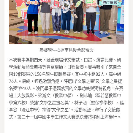
參賽學生抵達南昌後合影留念
本次賽事為期四天，涵蓋現場作文筆試、口試、演講比賽、研
學活動及頒獎典禮等豐富環節，日程緊湊。賽事吸引了來自全
國19個賽區的158名學生踴躍參賽，其中初中組82人，高中組
76人。最終，經過激烈角逐，評選出“文學之星”及“文學之星提
名獎”各10人。澳門學子憑藉紮實的文學功底與獨特視角，在賽
場上大放異彩。梁瀚文（教業中學）、劉芯瑜（聖若瑟教區中
學第六校）榮獲“文學之星提名獎”，林子涵（聖保祿學校）、陸
亭谷（濠江中學）摘得“文學之星”。活動尾聲，舉行了交接儀
式，第二十一屆中國中學生作文大賽總決賽將移師上海舉行。