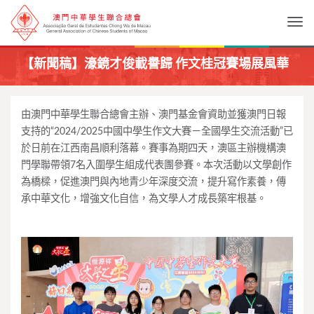
Togg
【新聞稿】濠鏡才俊載譽歸 作文桂冠賽場展風華
由澳門中華學生聯合總會主辦、澳門基金會資助並獲澳門日報
支持的“2024/2025中國中學生作文大賽－全國學生交流活動”已
於日前在江西南昌順利落幕。賽事為期四天，澳區主辦機構澳
門學聯帶領7名入圍學生組成代表團參賽。本次活動以文學創作
為橋樑，促進澳門與內地青少年深度交流，提升寫作素養，傳
承中華文化，增強文化自信，為文學人才成長築牢根基。