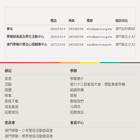
電話
傳真
電郵
通訊地址
會址
28365314
28358558
info@aecm.org.mo
澳門亞利鴉架街9
學聯辦事處及學生活動中心
28365314
28358558
info@aecm.org.mo
澳門慕拉士大馬路
澳門學聯升學及心理輔導中心
28723143
28358558
sup@aecm.org.mo
澳門慕拉士大馬路
網站
學聯
首頁
學聯簡介
活動
第六十三屆會員大會、理監事會架構
媒體
組織架構
時事
章程
表格下載
聯絡我們
成為會員
75周年
招聘資訊
招聘資訊
委員會
會員中心
澳門學聯－少年警訊活動委員會
澳門學聯－學界常設活動委員會