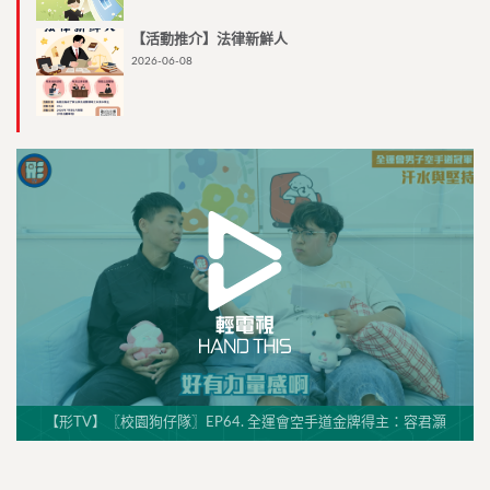
【活動推介】法律新鮮人
2026-06-08
【形TV】〖校園狗仔隊〗EP64. 全運會空手道金牌得主：容君灝