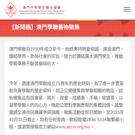
Togg
【新聞稿】澳門學聯舊物徵集
澳門學聯自1950年成立至今，始終秉持熱愛祖國、建設澳門、
團結學界、參與社會的宗旨，致力於團結廣大澳門學生，推動
學聯事務不斷發展與壯大。
今年，適逢澳門學聯成立75周年的歷史時刻。為了進一步豐富
和充實學聯的歷史資料，現正公開徵集與學聯相關的物品。這
些徵集品包括會章、照片、證書、成績表、手稿、收據等，以
凝聚學聯人的向心力，喚起公眾對學聯歷程的集體回憶。誠摯
邀請全澳市民踴躍參與捐贈，徵集活動從即日開始，至2025年
12月31日截止。如有任何查詢，歡迎致電2836 5314聯繫鄺小
姐，或瀏覽學聯官方網站
www.aecm.org.mo
。