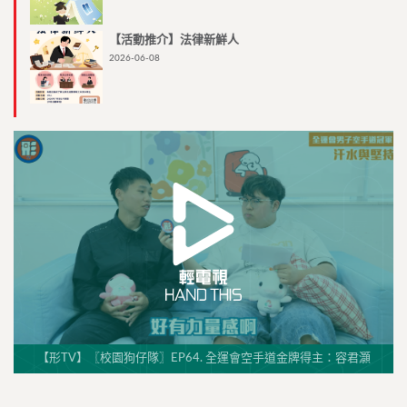
【活動推介】法律新鮮人
2026-06-08
【形TV】〖校園狗仔隊〗EP64. 全運會空手道金牌得主：容君灝