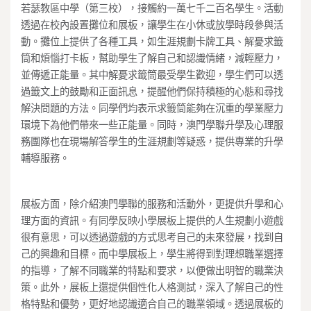
若瑟教區中學（第三校），接觸約一萬七千二百名學生。活動
透過在校內設置攤位和展板，讓學生在小休或放學時段參與活
動。攤位上提供了各種工具，如生涯規劃卡牌工具、解憂求籤
筒和煩惱打卡板，幫助學生了解自己和認識情緒，減輕壓力，
並傳遞正能量。其中解憂求籤筒最受學生歡迎，學生們可以透
過籤文上的鼓勵和正面訊息，提醒他們保持積極的心態和尋找
解決問題的方法。同學們均表示求籤筒能夠在沉重的學業壓力
環境下為他們帶來一些正能量。同時，澳門學聯升學及心理服
務團隊也在現場解答學生的生涯規劃等疑惑，提供專業的升學
輔導服務。
展板方面，除介紹澳門學聯的服務和活動外，更提供升學和心
理方面的資訊。有同學反映小學展板上提供的人生規劃小遊戲
很有意思，可以透過遊戲的方式思考自己的未來發展，找到自
己的興趣和目標。而中學展板上，學生將得到對理想職業選擇
的指導，了解不同職業的特點和要求，以便做出明智的職業決
策。此外，展板上還提供個性化人格測試，深入了解自己的性
格特點和優勢，更好地認識適合自己的職業領域。透過展板的