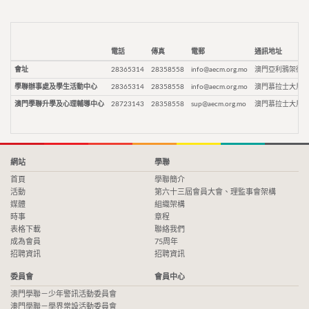
電話
傳真
電郵
通訊地址
會址
28365314
28358558
info@aecm.org.mo
澳門亞利鴉架街9
學聯辦事處及學生活動中心
28365314
28358558
info@aecm.org.mo
澳門慕拉士大馬路
澳門學聯升學及心理輔導中心
28723143
28358558
sup@aecm.org.mo
澳門慕拉士大馬路
網站
學聯
首頁
學聯簡介
活動
第六十三屆會員大會、理監事會架構
媒體
組織架構
時事
章程
表格下載
聯絡我們
成為會員
75周年
招聘資訊
招聘資訊
委員會
會員中心
澳門學聯－少年警訊活動委員會
澳門學聯－學界常設活動委員會