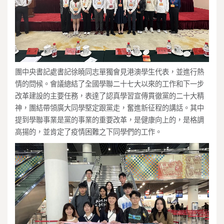
團中央書記處書記徐曉同志單獨會見港澳學生代表，並進行熱
情的問候。會議總結了全國學聯二十七大以來的工作和下一步
改革建設的主要任務，表達了認真學習宣傳貫徹黨的二十大精
神，團結帶領廣大同學堅定跟黨走，奮進新征程的講話。其中
提到學聯事業是黨的事業的重要改革，是健康向上的，是格調
高揚的，並肯定了疫情困難之下同學們的工作。