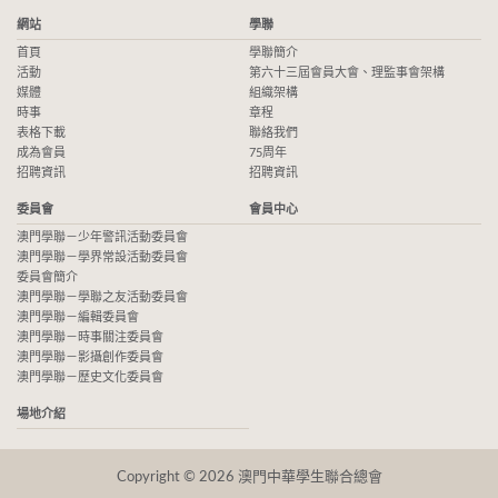
網站
學聯
首頁
學聯簡介
活動
第六十三屆會員大會、理監事會架構
媒體
組織架構
時事
章程
表格下載
聯絡我們
成為會員
75周年
招聘資訊
招聘資訊
委員會
會員中心
澳門學聯－少年警訊活動委員會
澳門學聯－學界常設活動委員會
委員會簡介
澳門學聯－學聯之友活動委員會
澳門學聯－編輯委員會
澳門學聯－時事關注委員會
澳門學聯－影攝創作委員會
澳門學聯－歷史文化委員會
場地介紹
Copyright © 2026 澳門中華學生聯合總會