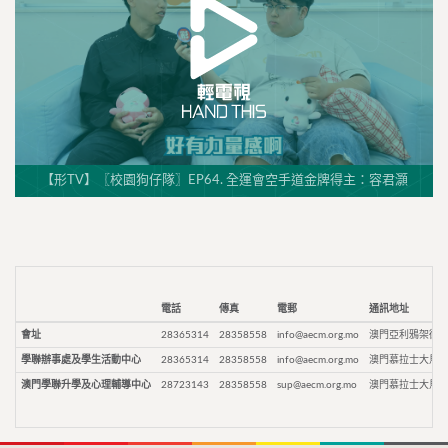
【形TV】〖校園狗仔隊〗EP64. 全運會空手道金牌得主：容君灝
電話
傳真
電郵
通訊地址
會址
28365314
28358558
info@aecm.org.mo
澳門亞利鴉架街9
學聯辦事處及學生活動中心
28365314
28358558
info@aecm.org.mo
澳門慕拉士大馬路
澳門學聯升學及心理輔導中心
28723143
28358558
sup@aecm.org.mo
澳門慕拉士大馬路