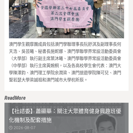
澳門學生觀摩團成員包括澳門學聯理事長阮舒淇及副理事長何
天浩、吳芸曦、秘書長施妮娜、澳門學聯學界常設活動委員會
（大學部）執行副主席葉沐曦、澳門學聯學界常設活動委員會
（中學部）執行主席黃婉桐，以及各高校學生會代表：澳門大
學陳澤鈞、澳門理工學院余潤梁、澳門旅遊學院陳可兒、澳門
聖若瑟大學梁誠祖和澳門城市大學杭昕辰。
ReadMore
【社諮委】蕭顯華：關注大眾體育健身興趣班優
化機制及配套措施
2026-08-07