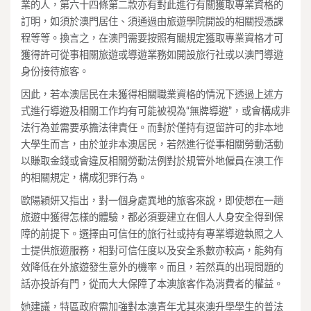
業的人，第六十四條第二款亦有對此進行有關獲取專業資格的
訂明，如須於澳門居住、須通過由旅遊學院開設的相關授憑課
程等等。換言之，在澳門需要按照有關規定獲取專業資格才可
獲得許可從事相關旅遊或導遊業務如開設旅行社或以澳門導遊
身份接待旅客。
因此，若本澳居民在未獲得相關職業資格的情況下透過上述方
式進行導遊及相關工作均有可能被視為“無牌導遊”，或會構成非
法行為並需要承擔法律責任。而對於僅持有逗留許可的非本地
大學生而言，由於並非本澳居民，若然進行從事相關勞動活動
以賺取金錢或會違反相關勞動法例對於規管外地僱員在澳工作
的相關規定，構成犯罪行為。
歐陽穎妍又指出，對一個身處異地的旅客來說，即使想在一趟
旅遊中獲得怎樣的體驗，都必須要建立在個人人身安全得到保
障的前提下。選擇由可信任的旅行社或持有專業導遊執照之人
士提供旅遊服務，相對可信任度以及安全系數亦較高，能夠有
效降低在外旅遊發生意外的機率。而且，若然真的出現問題的
話亦投訴有門，從而大大保障了本澳旅客作為消費者的權益。
她建議，特區政府需加強對本澳青年尤其來澳升學學生的普法