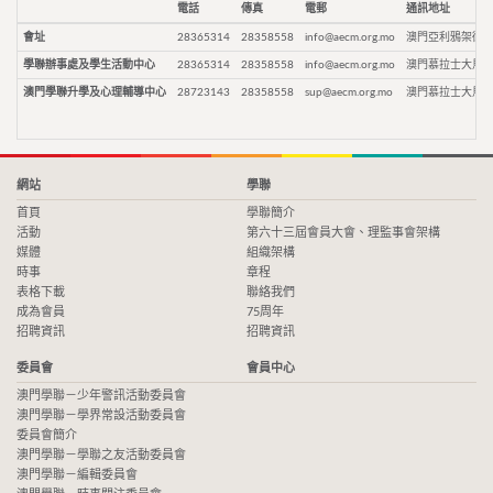
電話
傳真
電郵
通訊地址
會址
28365314
28358558
info@aecm.org.mo
澳門亞利鴉架街9
學聯辦事處及學生活動中心
28365314
28358558
info@aecm.org.mo
澳門慕拉士大馬路
澳門學聯升學及心理輔導中心
28723143
28358558
sup@aecm.org.mo
澳門慕拉士大馬路
網站
學聯
首頁
學聯簡介
活動
第六十三屆會員大會、理監事會架構
媒體
組織架構
時事
章程
表格下載
聯絡我們
成為會員
75周年
招聘資訊
招聘資訊
委員會
會員中心
澳門學聯－少年警訊活動委員會
澳門學聯－學界常設活動委員會
委員會簡介
澳門學聯－學聯之友活動委員會
澳門學聯－編輯委員會