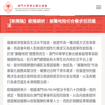
Togg
【新聞稿】歐陽穎妍：兼職地陪切合需求但恐違
法
隨着經濟發展及生活水平提高，旅遊作為一種消遣方式愈漸普
遍，而疫後年輕人對旅遊的個性化需求又為旅遊業吹起新風，
於是“兼職地陪”便應勢而生。澳門中華學生聯合總會副理事長歐
陽穎妍指出，近月澳門都開始有大學生在內地社交平台上發
帖，提供明碼標價的攝影及導遊服務。她認為，“兼職地陪”作為
客製化服務具靈活性，確實切合時下青年需求，但當提供的服
務涉及金錢交易時就須注意過程是否存在安全隱患，以及有關
行為會否違反本澳相關法規。
歐陽穎妍表示，根據澳門48/98/M號法令第六十四條第一款的
規定，導遊是指在澳門從事接待及陪同旅客，以及向旅客提供
旅遊解說服務以收取報酬的專業人士，而對於相關從事導遊職