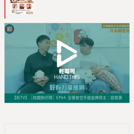
【形TV】〖校園狗仔隊〗EP64. 全運會空手道金牌得主：容君灝