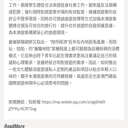
工作，倡導學生遵從合法渠道投身社會工作，避免違反法規構
成犯罪；強化現時對旅遊業市場的有效監管，維護旅遊業的良
好公平競爭環境，同時亦可透過旅遊宣傳等方式加強本澳旅客
選擇合規及可信任的旅行社，提升在外旅遊的自我保護意識，
為本澳旅客構建安心的旅遊環境。
最後歐陽穎妍又指出， “陪伴經濟”近年在內地蔚為風潮，而陪
玩、陪拍、的“兼職地陪”某種程度上都可歸類為這種新興的消費
模式，它反映出時下青年比起生理需求更為注重滿足自己的情
感和心理需求，並最終結合到對旅遊的需求。因此，如何推出
一些文化體驗深度遊或私人定制的產品和項目以貼合年輕人口
味的，關乎本澳旅遊業的可持續發展，長遠而言也是澳門建設
國際旅遊休閑中心必須思考的問題。
新聞連結：知新報 https://mp.weixin.qq.com/s/ag6hIe0-
jZY9Lc4Cff72xg
ReadMore