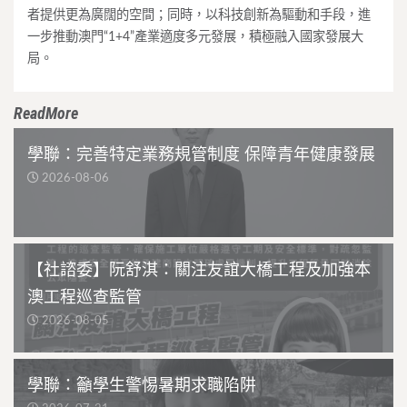
者提供更為廣闊的空間；同時，以科技創新為驅動和手段，進
一步推動澳門“1+4”產業適度多元發展，積極融入國家發展大
局。
ReadMore
學聯：完善特定業務規管制度 保障青年健康發展
2026-08-06
【社諮委】阮舒淇：關注友誼大橋工程及加強本
澳工程巡查監管
2026-08-05
學聯：籲學生警惕暑期求職陷阱