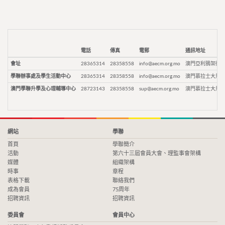
電話
傳真
電郵
通訊地址
會址
28365314
28358558
info@aecm.org.mo
澳門亞利鴉架街9
學聯辦事處及學生活動中心
28365314
28358558
info@aecm.org.mo
澳門慕拉士大馬路
澳門學聯升學及心理輔導中心
28723143
28358558
sup@aecm.org.mo
澳門慕拉士大馬路
網站
學聯
首頁
學聯簡介
活動
第六十三屆會員大會、理監事會架構
媒體
組織架構
時事
章程
表格下載
聯絡我們
成為會員
75周年
招聘資訊
招聘資訊
委員會
會員中心