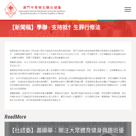
Togg
【新聞稿】學聯 : 支持就忄生罪行修法
ReadMore
【社諮委】蕭顯華：關注大眾體育健身興趣班優