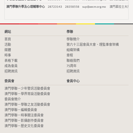
澳門學聯升學及心理輔導中心
28723143
28358558
sup@aecm.org.mo
澳門慕拉士大馬路
網站
學聯
首頁
學聯簡介
活動
第六十三屆會員大會、理監事會架構
媒體
組織架構
時事
章程
表格下載
聯絡我們
成為會員
75周年
招聘資訊
招聘資訊
委員會
會員中心
澳門學聯－少年警訊活動委員會
澳門學聯－學界常設活動委員會
委員會簡介
澳門學聯－學聯之友活動委員會
澳門學聯－編輯委員會
澳門學聯－時事關注委員會
澳門學聯－影攝創作委員會
澳門學聯－歷史文化委員會