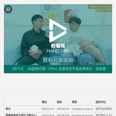
【形TV】〖校園狗仔隊〗EP64. 全運會空手道金牌得主：容君灝
電話
傳真
電郵
通訊地址
會址
28365314
28358558
info@aecm.org.mo
澳門亞利鴉架街9
學聯辦事處及學生活動中心
28365314
28358558
info@aecm.org.mo
澳門慕拉士大馬路