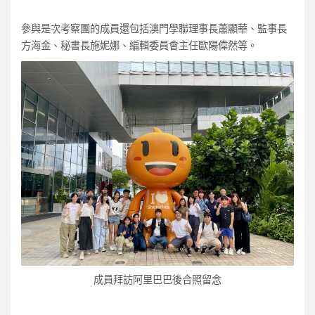
參與是次考察團的成員還包括澳門學聯理事長蕭顯華、監事長
方海金、秘書長施妮娜、編輯委員會主任歐陽偉然等。
成員拜訪阿里巴巴後合照留念