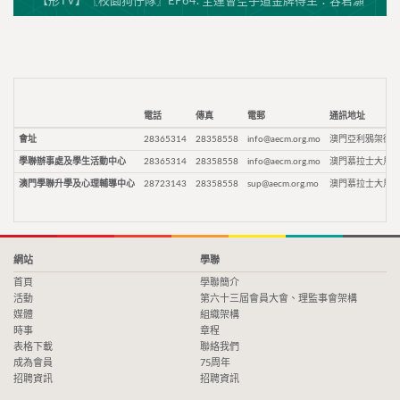
【形TV】〖校園狗仔隊〗EP64. 全運會空手道金牌得主：容君灝
電話
傳真
電郵
通訊地址
會址
28365314
28358558
info@aecm.org.mo
澳門亞利鴉架街9
學聯辦事處及學生活動中心
28365314
28358558
info@aecm.org.mo
澳門慕拉士大馬路
澳門學聯升學及心理輔導中心
28723143
28358558
sup@aecm.org.mo
澳門慕拉士大馬路
網站
學聯
首頁
學聯簡介
活動
第六十三屆會員大會、理監事會架構
媒體
組織架構
時事
章程
表格下載
聯絡我們
成為會員
75周年
招聘資訊
招聘資訊