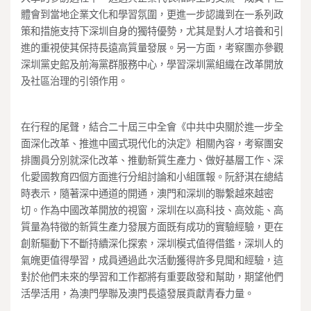
體會到當地企業文化和學習氛圍，更進一步認識到在一系列政
策和措施支持下深圳自身的獨特優勢，尤其是對人才培養和引
進的重視使其保持長遠高質量發展。另一方面，考察團亦參觀
深圳黨史館及前海黨群服務中心，學習深圳黨組織在改革開放
及社區治理的引領作用。
在行程的尾聲，結合二十屆三中全會《中共中央關於進一步全
面深化改革、推進中國式現代化的決定》相關內容，考察團安
排團員分別就深化改革、推動新質生產力、做好基層工作、深
化愛國教育四個方面進行分組討論和小組匯報。阮舒淇在總結
時表示，隨著深中通道的開通，澳門和深圳的聯繫越來越密
切。作為中國改革開放的視窗，深圳在以高科技、高效能、高
質量為特徵的新質生產力發展方面既有成功的實驗經驗，更在
創新驅動下不斷持續深化探索，深圳模式值得借鑑，深圳人的
氣魄更值得學習，成員通過此次活動獲得許多見聞和經驗，這
對於他們未來的學習和工作都將有重要啟發和幫助，期望他們
活學活用，為澳門學聯及澳門長遠發展貢獻青春力量。