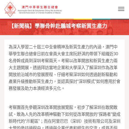
Togg
【新聞稿】學聯骨幹赴鵬城考察新質生產力
為深入學習二十屆三中全會精神及新質生產力的內涵，澳門中
華學生聯合總會日前在會員大會主席阮舒淇的帶領下組織近30
名骨幹成員到深圳考察兩天。考察以改革開放和新質生產力兩
大主題開展，透過拜訪當地企業和大學深入了解深圳作為改革
開放前沿城市的發展歷程、仔細考察深圳如何透過創新驅動和
產業升級推動新質生產力，並認真探討“深圳模式”如何應用於會
務發展及助力本澳經濟多元化。
考察團首先參觀深圳改革開放展覽館，初步了解深圳在敢闖敢
試、敢為人先的改革精神驅動下如何從改革開放的“探路者”變成
新時代的“示範區”；而在阿里巴巴（深圳）技術有限公司及深圳
大學的參訪過程中，透過與企業代表和師生的交流，成員不但