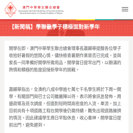
Togg
【新聞稿】學聯籲學子積極面對新學年
開學在即，澳門中華學生聯合總會理事長蕭顯華提醒各位學子
收拾好暑假的悠閒心情，儘快檢查暑期作業是否已完成，並與
家長一同準備好開學所需用品，開學當日提早出門，以飽滿的
熱情和積極的態度迎接新學年的挑戰。
蕭顯華指出，全澳約八成中學逾七萬七千名學生將於下周一開
學，有關部門與巴士公司雖嚴陣以待，表示將會訊息發佈、周
邊疏導及班次調度，但面對短時間高密度的人流、車流，加上
目前尚有十項道路工程在開學後仍需持續，難免出現道路擁擠
的情況。因此建議學生周日早點休息，收心養神，開學當日提
前出門，避免遲到。