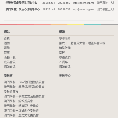
學聯辦事處及學生活動中心
28365314
28358558
info@aecm.org.mo
澳門慕拉士大馬路
澳門學聯升學及心理輔導中心
28723143
28358558
sup@aecm.org.mo
澳門慕拉士大馬路
網站
學聯
首頁
學聯簡介
活動
第六十三屆會員大會、理監事會架構
媒體
組織架構
時事
章程
表格下載
聯絡我們
成為會員
75周年
招聘資訊
招聘資訊
委員會
會員中心
澳門學聯－少年警訊活動委員會
澳門學聯－學界常設活動委員會
委員會簡介
澳門學聯－學聯之友活動委員會
澳門學聯－編輯委員會
澳門學聯－時事關注委員會
澳門學聯－影攝創作委員會
澳門學聯－歷史文化委員會