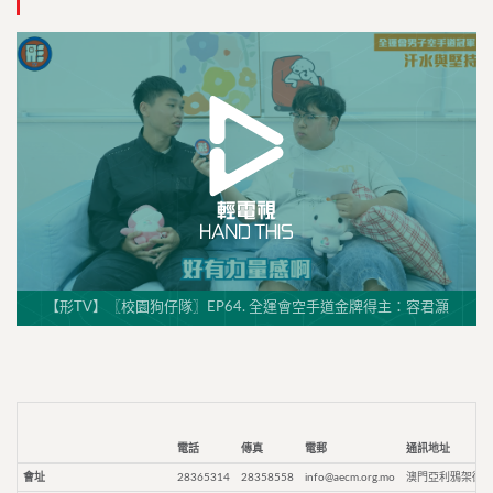
【形TV】〖校園狗仔隊〗EP64. 全運會空手道金牌得主：容君灝
電話
傳真
電郵
通訊地址
會址
28365314
28358558
info@aecm.org.mo
澳門亞利鴉架街9