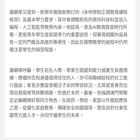
蕭顯華又提到，新學年實施新修訂的《本地學制正規教育課程
框架》及基本學力要求，其中會調整原有的資訊科技科並加入
編程、人工智能等教學內容。他認為，普及AI教育既是時代所
需，更是青年學生提高競爭力的重要途徑，但畢竟相關內容具
有一定的門檻及高度的專業性，因此在實際教學的過程中仍然
需注意學生的接受程度。
蕭顯華呼籲，學生若在人際、學業方面感到壓力或產生負面情
緒，應儘快告知身邊值得信任的人，亦可與聯絡駐校的社工進
行面談；家長亦應留意關注子女的學習狀況，尤其留意會否出
現自我傷害等抑鬱病徵，防患於未然。最後，他強調澳門學聯
定必繼續做好第四方角色，在政府、學校、家庭以外擔起應負
之責，從優化家庭教育、構建安全校園環境、營造良好社會氛
圍等方面入手，共同守護學生的未來。