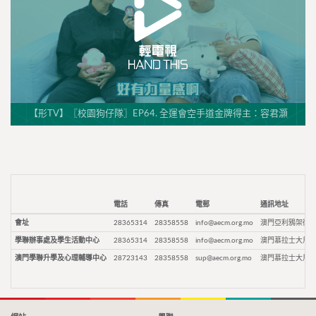
【形TV】〖校園狗仔隊〗EP64. 全運會空手道金牌得主：容君灝
電話
傳真
電郵
通訊地址
會址
28365314
28358558
info@aecm.org.mo
澳門亞利鴉架街9
學聯辦事處及學生活動中心
28365314
28358558
info@aecm.org.mo
澳門慕拉士大馬路
澳門學聯升學及心理輔導中心
28723143
28358558
sup@aecm.org.mo
澳門慕拉士大馬路