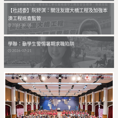
【社諮委】阮舒淇：關注友誼大橋工程及加強本
澳工程巡查監管
2026-08-05
學聯：籲學生警惕暑期求職陷阱
2026-07-21