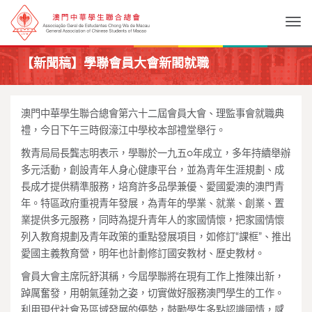
Togg
【新聞稿】學聯會員大會新閣就職
澳門中華學生聯合總會第六十二屆會員大會、理監事會就職典
禮，今日下午三時假濠江中學校本部禮堂舉行。
教青局局長龔志明表示，學聯於一九五○年成立，多年持續舉辦
多元活動，創設青年人身心健康平台，並為青年生涯規劃、成
長成才提供精準服務，培育許多品學兼優、愛國愛澳的澳門青
年。特區政府重視青年發展，為青年的學業、就業、創業、置
業提供多元服務，同時為提升青年人的家國情懷，把家國情懷
列入教育規劃及青年政策的重點發展項目，如修訂“課框”、推出
愛國主義教育營，明年也計劃修訂國安教材、歷史教材。
會員大會主席阮舒淇稱，今屆學聯將在現有工作上推陳出新，
踔厲奮發，用朝氣蓬勃之姿，切實做好服務澳門學生的工作。
利用現代社會及區域發展的優勢，鼓勵學生多點認識國情，感