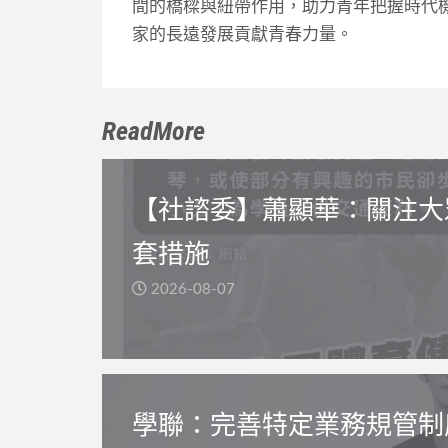
間的橋樑與紐帶作用，助力青年把握時代
家的長遠發展貢獻青春力量。
ReadMore
【社諮委】蕭顯華：關注大
套措施
2026-08-07
學聯：完善特定業務規管制