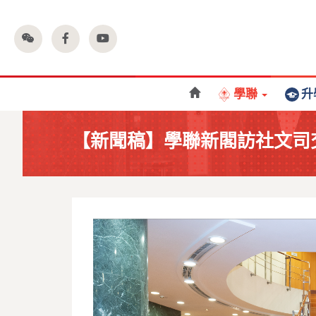
學聯
升
【新聞稿】學聯新閣訪社文司