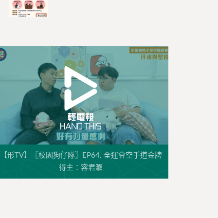
【形TV】〖校園狗仔隊〗EP64. 全運會空手道金牌
得主：容君灝