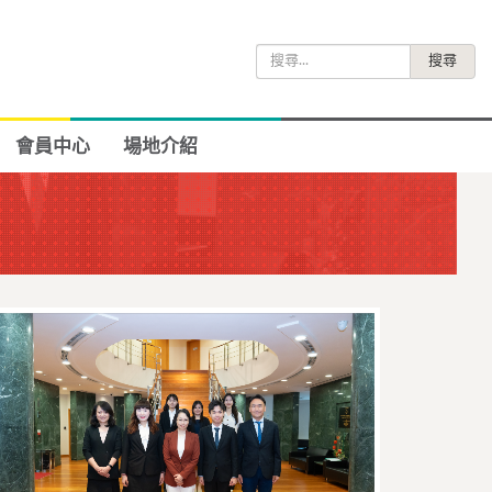
搜
尋
關
鍵
會員中心
場地介紹
字: