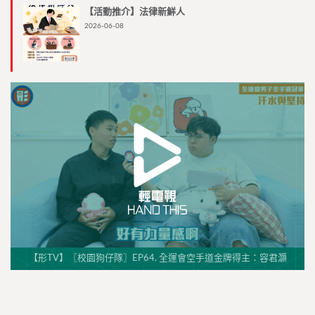
【活動推介】法律新鮮人
2026-06-08
【形TV】〖校園狗仔隊〗EP64. 全運會空手道金牌得主：容君灝