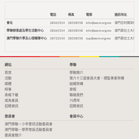
電話
傳真
電郵
通訊地址
會址
28365314
28358558
info@aecm.org.mo
澳門亞利鴉架街9
學聯辦事處及學生活動中心
28365314
28358558
info@aecm.org.mo
澳門慕拉士大馬路
澳門學聯升學及心理輔導中心
28723143
28358558
sup@aecm.org.mo
澳門慕拉士大馬路
網站
學聯
首頁
學聯簡介
活動
第六十三屆會員大會、理監事會架構
媒體
組織架構
時事
章程
表格下載
聯絡我們
成為會員
75周年
招聘資訊
招聘資訊
委員會
會員中心
澳門學聯－少年警訊活動委員會
澳門學聯－學界常設活動委員會
委員會簡介