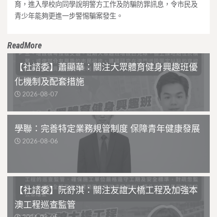
育，進入學校向同學說明警方工作及防騙防罪訊息，令市民及
青少年能夠更進一步警惕騙案發生。
ReadMore
【社諮委】蕭顯華：關注大眾體育健身興趣班優
化機制及配套措施
2026-08-07
學聯：完善特定業務規管制度 保障青年健康發展
2026-08-06
【社諮委】阮舒淇：關注友誼大橋工程及加強本
澳工程巡查監管