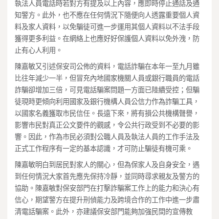
執法人員電話時若對方有提及以上內容，應即時停止通話及通
知警方。此外，也不應在任何情況下隨便向人透露重要個人資
料及家人資料，以免騙徒可進一步運用其個人資料以不法手段
獲得更多利益。在網絡上也應好好保護個人資料以免外洩，防
止有心人利用。
陳嘉敏又引述保安司公佈的資料，電話詐騙在本年一至九月雖
比往年減少一半，但冒充內地國家機關人員或銀行職員的電話
詐騙卻增加三倍，可見電話騙案問題一方面已陸續受控；但騙
徒現時更傾向利用國家及銀行機構人員公信力作為詐騙工具，
以國家名義獲取市民信任。長遠下來，將有損公共機構聲譽，
影響市民對真正公文要件的觀感，令公共行政受到不必要的影
響。因此，作為市民必須對公職人員及執法人員的工作手法及
正式工作程序有一定的基本認識，才可防止騙徒有機可乘。
陳嘉敏明白到居民對家人的關心，但為保家人及自身安全，遇
到任何情況大家首先應先保持冷靜，並同時尋求親友及警方的
協助。陳嘉敏對保安部門在打擊詐騙案工作上的能力和決心有
信心，期望警方在提升刑偵能力及跨境合作的工作中進一步肅
清電話騙案。此外，亦建議保安部門能夠加強民間的宣傳教