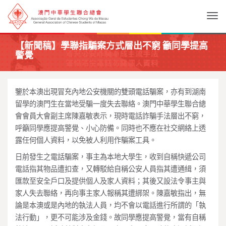
Togg
【新聞稿】學聯指騙案方式層出不窮 籲同學提高
警覺
鑒於本澳出現冒充內地公安機關的雙頭電話騙案，亦有到湖南
留學的澳門生在當地受騙一度失去聯絡。澳門中華學生聯合總
會會員大會副主席陳嘉敏表示，現時電話詐騙手法層出不窮，
呼籲同學應提高警覺、小心防備。同時也不應在社交網絡上透
露任何個人資料，以免被人利用作騙案工具。
日前發生之電話騙案，事主為本地大學生，收到自稱快遞公司
電話指其物品遭扣查，又轉駁給自稱公安人員指其遭通緝，須
匯款至安全戶口及提供個人及家人資料；其後又設法令事主與
家人失去聯絡，再向事主家人報稱其遭綁架。陳嘉敏指出，無
論是本澳或是內地的執法人員，均不會以電話進行所謂的「執
法行動」，更不可能涉及金錢。故同學應提高警覺，當有自稱