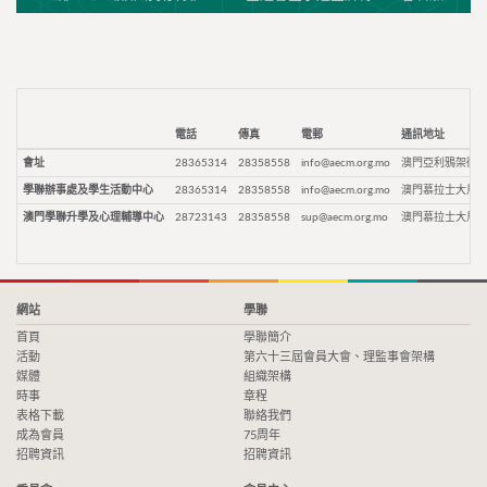
電話
傳真
電郵
通訊地址
會址
28365314
28358558
info@aecm.org.mo
澳門亞利鴉架街9
學聯辦事處及學生活動中心
28365314
28358558
info@aecm.org.mo
澳門慕拉士大馬路
澳門學聯升學及心理輔導中心
28723143
28358558
sup@aecm.org.mo
澳門慕拉士大馬路
網站
學聯
首頁
學聯簡介
活動
第六十三屆會員大會、理監事會架構
媒體
組織架構
時事
章程
表格下載
聯絡我們
成為會員
75周年
招聘資訊
招聘資訊