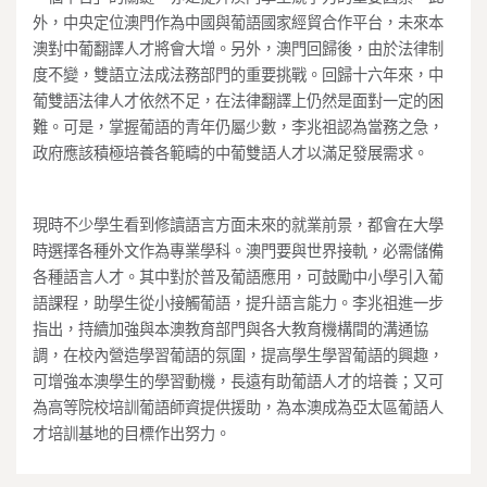
外，中央定位澳門作為中國與葡語國家經貿合作平台，未來本
澳對中葡翻譯人才將會大增。另外，澳門回歸後，由於法律制
度不變，雙語立法成法務部門的重要挑戰。回歸十六年來，中
葡雙語法律人才依然不足，在法律翻譯上仍然是面對一定的困
難。可是，掌握葡語的青年仍屬少數，李兆祖認為當務之急，
政府應該積極培養各範疇的中葡雙語人才以滿足發展需求。
現時不少學生看到修讀語言方面未來的就業前景，都會在大學
時選擇各種外文作為專業學科。澳門要與世界接軌，必需儲備
各種語言人才。其中對於普及葡語應用，可鼓勵中小學引入葡
語課程，助學生從小接觸葡語，提升語言能力。李兆祖進一步
指出，持續加強與本澳教育部門與各大教育機構間的溝通協
調，在校內營造學習葡語的氛圍，提高學生學習葡語的興趣，
可增強本澳學生的學習動機，長遠有助葡語人才的培養；又可
為高等院校培訓葡語師資提供援助，為本澳成為亞太區葡語人
才培訓基地的目標作出努力。