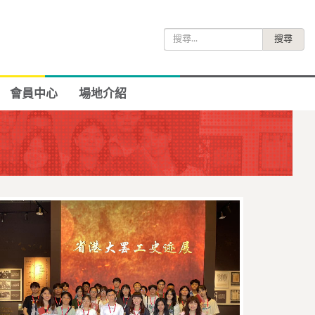
搜
尋
關
鍵
會員中心
場地介紹
字: