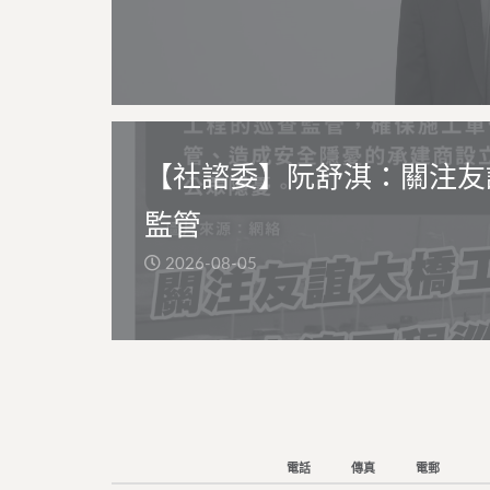
【社諮委】阮舒淇：關注友
監管
2026-08-05
電話
傳真
電郵