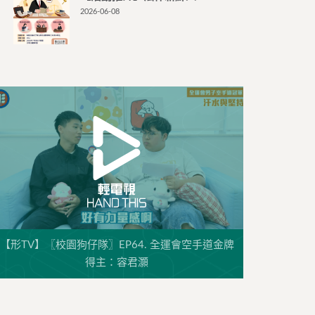
2026-06-08
【形TV】〖校園狗仔隊〗EP64. 全運會空手道金牌
得主：容君灝