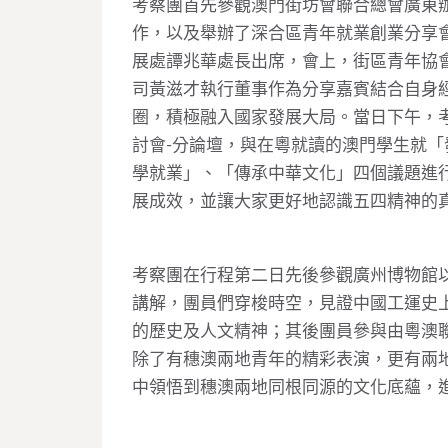
考察團首先參觀澳門街坊會聯合總會廣東
作，以及舉辦了深合區青年就業創業分享
展處譚兆華處長出席，會上，街區青年協
司黃滋才執行董事作為分享嘉賓結合自身
圈，積極融入國家發展大局。當日下午，
討會-分論壇，與在粵就讀的澳門學生就
學就業」、「傳承中華文化」四個議題進
展成效，並讓大家更好地認識五四精神的
考察團在行程第二日先後參觀廣州博物館
講解，團員們穿梭時空，見證中國工運史
的歷史及人文精神；其後團員參與由粵澳聯主
除了有穗澳兩地青年的精彩表演，更有兩
中領悟到穗澳兩地同根同源的文化底蘊，