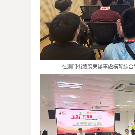
在澳門街總廣東辦事處橫琴綜合