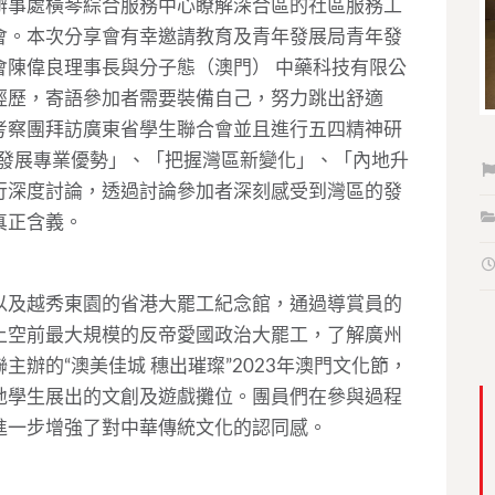
辦事處橫琴綜合服務中心瞭解深合區的社區服務工
會。本次分享會有幸邀請教育及青年發展局青年發
會陳偉良理事長與分子態（澳門） 中藥科技有限公
經歷，寄語參加者需要裝備自己，努力跳出舒適
考察團拜訪廣東省學生聯合會並且進行五四精神研
「發展專業優勢」、「把握灣區新變化」、「內地升
行深度討論，透過討論參加者深刻感受到灣區的發
真正含義。
以及越秀東園的省港大罷工紀念館，通過導賞員的
上空前最大規模的反帝愛國政治大罷工，了解廣州
辦的“澳美佳城 穗出璀璨”2023年澳門文化節，
地學生展出的文創及遊戲攤位。團員們在參與過程
進一步增強了對中華傳統文化的認同感。